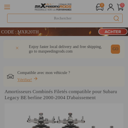
0
0
LIVRAISON GRATUITE À DOMICILE - FR
ODE : MXR20TH
 : WELCOME
Détail
Q & A
Avis
Enjoy faster local delivery and free shipping,
LIVRAISON GRATUITE À DOMICILE - FR
GO
go to
maxpeedingrods.com
ODE : MXR20TH
Compatible avec mon véhicule ?
Vérifiez!
Amortisseurs Combinés Filetés compatible pour Subaru
Legacy BE berline 2000-2004 D'abaissement