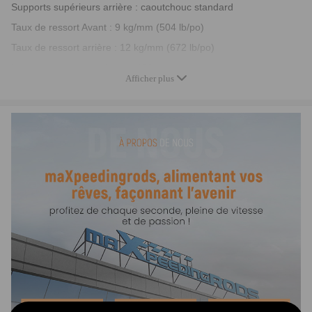
Supports supérieurs arrière : caoutchouc standard
Taux de ressort Avant : 9 kg/mm (504 lb/po)
Taux de ressort arrière : 12 kg/mm (672 lb/po)
Longueur du ressort Avant : 190mm
Afficher plus
Longueur du ressort arrière : 190 mm
Longueur totale du coilover avant : 460 mm-520 mm
Longueur totale du coilover arrière : 400 mm-450 mm
Type d'amortisseur : Double tube
Précharge du ressort : 7-10 mm
Feature:
1. Réglage de la hauteur abaissé de 1" à 3" qui permet
d'abaisser le centre de gravité et ajoute également une position
plus agressive
2. Tension du ressort de précharge réglable pour réduire le
mouvement de secousse dans une certaine mesure
3. Plaque de carrossage réglable et support supérieur de boule