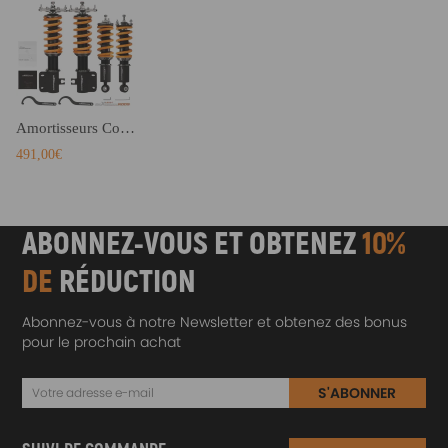
Amortisseurs Combinés Filetés compatible pour Subaru Legacy BE berline 2000-2004 D'abaissement
491,00€
ABONNEZ-VOUS ET OBTENEZ
10%
DE
RÉDUCTION
Abonnez-vous à notre Newsletter et obtenez des bonus
pour le prochain achat
S'ABONNER