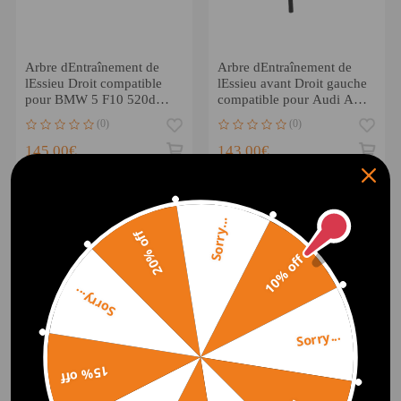
Arbre dEntraînement de
Arbre dEntraînement de
lEssieu Droit compatible
lEssieu avant Droit gauche
pour BMW 5 F10 520d
compatible pour Audi A6
530d xDrive 2010-2016
A7 A8 Q5
(0)
(0)
145,00€
143,00€
Sorry...
20% off
10% off
Sorry...
Sorry...
15% off
2XArbre de transmission
Antriebswelle Arbre
Arrière Gauche droite
transmission compatible