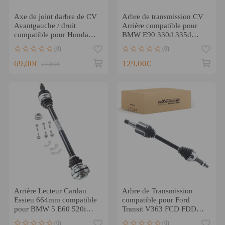
Axe de joint darbre de CV
Arbre de transmission CV
Avantgauche / droit
Arrière compatible pour
compatible pour Honda
BMW E90 330d 335d
Rancher 350 2001-2005
2005-2011 33217561789
(0)
(0)
69,00€
129,00€
77,00€
Arrière Lecteur Cardan
Arbre de Transmission
Essieu 664mm compatible
compatible pour Ford
pour BMW 5 E60 520i
Transit V363 FCD FDD
2003-2010 Gauche Droit*
2.0FWD 16-22 1774279
(0)
(0)