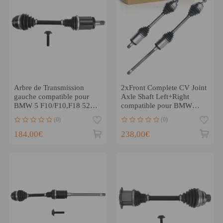
Arbre de Transmission
2xFront Complete CV Joint
gauche compatible pour
Axle Shaft Left+Right
BMW 5 F10/F10,F18 520d
compatible pour BMW
530d 535i xDrive
xDrive AWD 520 535 650
(0)
(0)
184,00€
238,00€