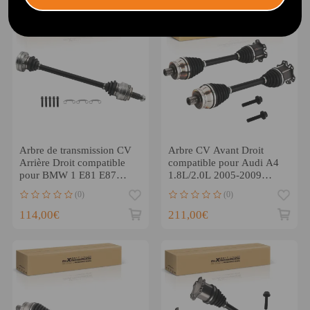
Arbre de transmission CV
Arbre CV Avant Droit
Arrière Droit compatible
compatible pour Audi A4
pour BMW 1 E81 E87
1.8L/2.0L 2005-2009
120d 163CV 33217533446
8E0407271BE
(0)
(0)
114,00€
211,00€