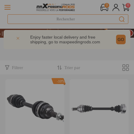
0
0
LIVRAISON GRATUITE À DOMICILE - FR
 CODE : MXR20TH
Enjoy faster local delivery and free
GO
shipping, go to
maxpeedingrods.com
E : WELCOME
LIVRAISON GRATUITE À DOMICILE - FR
 CODE : MXR20TH
Filtrer
Trier par
-10%