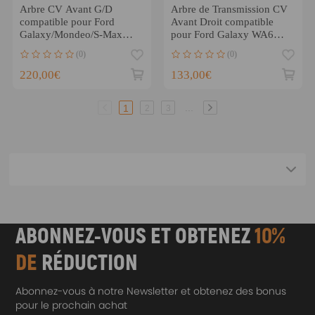
Arbre CV Avant G/D
Arbre de Transmission CV
compatible pour Ford
Avant Droit compatible
Galaxy/Mondeo/S-Max
pour Ford Galaxy WA6
1.6L/1.8L/2.0L 2006-2015
1.6L 2010-15 18-012630
(0)
(0)
220,00€
133,00€
...
1
2
3
ABONNEZ-VOUS ET OBTENEZ
10%
DE
RÉDUCTION
Abonnez-vous à notre Newsletter et obtenez des bonus
pour le prochain achat