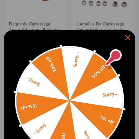
Plaque de Carrossage
Coupelles De Carrossage
Avant Kit compatible pour
Damortisseurs compatible
Toyota Celica 2000 2001-
pour Nissan S13 180sx
2006
200sx 240sx Neu
(0)
(0)
55,00€
65,00€
Sorry...
20% off
10% off
-19%
Sorry...
Sorry...
15% off
5% off
Sorry...
Compatible pour Nissan
Plaques de carrossage
Sorry...
Fairlady 350Z Z33,
avant compatible pour