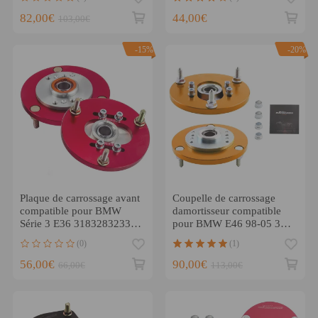
323 325 M3
82,00€
44,00€
103,00€
-15%
-20%
Plaque de carrossage avant
Coupelle de carrossage
compatible pour BMW
damortisseur compatible
Série 3 E36 318328323325
pour BMW E46 98-05 316
M3 Motorsport Mount Red
320 323 325 328 M3
(0)
(1)
56,00€
90,00€
66,00€
113,00€