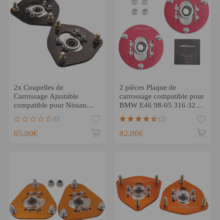
2x Coupelles de
2 pièces Plaque de
Carrossage Ajustable
carrossage compatible pour
compatible pour Nissan
BMW E46 98-05 316 320
S13 S14 180SX 200SX
323 328 M3
(0)
(2)
AVANT NEUF
65,00€
82,00€