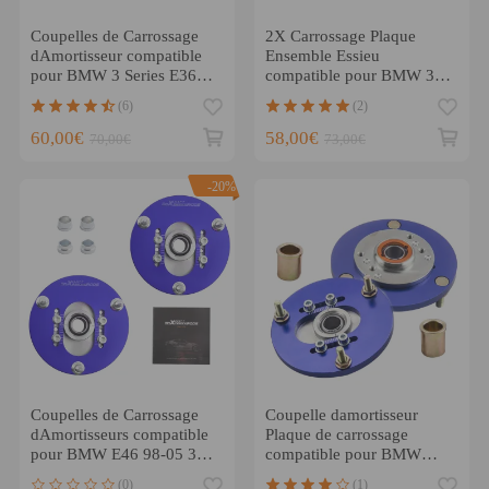
Coupelles de Carrossage
2X Carrossage Plaque
dAmortisseur compatible
Ensemble Essieu
pour BMW 3 Series E36
compatible pour BMW 3
318 328 323 Doré
Series E30 E36 E46 Z3
(6)
(2)
Arrière
60,00€
58,00€
70,00€
73,00€
-20%
Coupelles de Carrossage
Coupelle damortisseur
dAmortisseurs compatible
Plaque de carrossage
pour BMW E46 98-05 320
compatible pour BMW
323 325 328 M3 Neuf
Série 3 E36 316 318 328
(0)
(1)