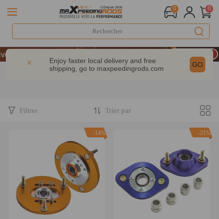
0
0
LIVRAISON GRATUITE À DOMICILE - FR
aire : -9% | CODE : MXR20TH
Enjoy faster local delivery and free
GO
shipping, go to
maxpeedingrods.com
200 € – CODE : WELCOME
LIVRAISON GRATUITE À DOMICILE - FR
aire : -9% | CODE : MXR20TH
Filtrer
Trier par
-14%
-21%