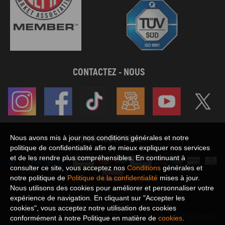
CONTACTEZ - NOUS
NOUS ACCEPTONS
Nous avons mis à jour nos conditions générales et notre
politique de confidentialité afin de mieux expliquer nos services
et de les rendre plus compréhensibles. En continuant à
consulter ce site, vous acceptez nos
Conditions
générales et
notre politique de
Politique de la confidentialité
mises à jour.
Nous utilisons des cookies pour améliorer et personnaliser votre
expérience de navigation. En cliquant sur "Accepter les
Tous les droits © 2026 Maxpedingrods sont réservés.
cookies", vous acceptez notre utilisation des cookies
Politique de la confidentialité
Conditions générales
Avis de non-responsabilité
Carte de site
conformément à notre Politique en matière de
cookies
.