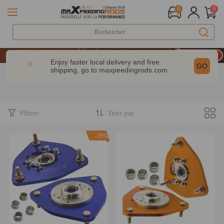
0
0
LIVRAISON GRATUITE À DOMICILE - FR
20e anniversaire : -9% | CODE : MXR20TH
Enjoy faster local delivery and free
GO
shipping, go to
maxpeedingrods.com
-10% dès 200 € – CODE : WELCOME
LIVRAISON GRATUITE À DOMICILE - FR
20e anniversaire : -9% | CODE : MXR20TH
Filtrer
Trier par
-19%