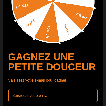
15% off
SUIVI DE COMMANDE
SUIVRE
5% off
Sorry...
Catalogue gratuit
Obtenir le
Sorry...
10% off
Catalogue
GAGNEZ UNE
PETITE DOUCEUR
Saisissez votre e-mail pour gagner