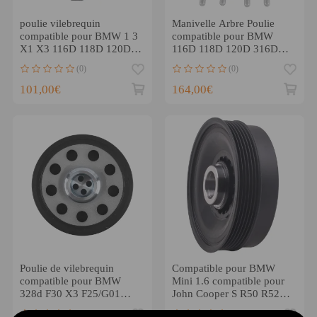
poulie vilebrequin
Manivelle Arbre Poulie
compatible pour BMW 1 3
compatible pour BMW
X1 X3 116D 118D 120D
116D 118D 120D 316D
316D 318D 11237823191
318D 320D 520D X1 E84
(0)
(0)
X3 E83
101,00€
164,00€
Poulie de vilebrequin
Compatible pour BMW
compatible pour BMW
Mini 1.6 compatible pour
328d F30 X3 F25/G01
John Cooper S R50 R52
Diesel 14-2018
R53 Poulie de vilebrequin
(0)
(0)