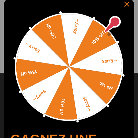
11238512072
11237514461
101,00€
134,00€
Sorry...
1
20% off
10% off
Sorry...
Sorry...
15% off
ABONNEZ-VOUS ET OBTENEZ
10%
5% off
DE
RÉDUCTION
Sorry...
Sorry...
10% off
Abonnez-vous à notre Newsletter et obtenez des bonus
pour le prochain achat
S'ABONNER