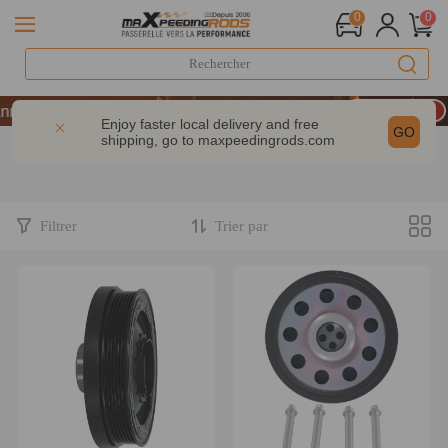
0
0
LIVRAISON GRATUITE À DOMICILE - FR
iversaire : -9% | CODE : MXR20TH
Enjoy faster local delivery and free
GO
shipping, go to
maxpeedingrods.com
 dès 200 € – CODE : WELCOME
LIVRAISON GRATUITE À DOMICILE - FR
iversaire : -9% | CODE : MXR20TH
Filtrer
Trier par