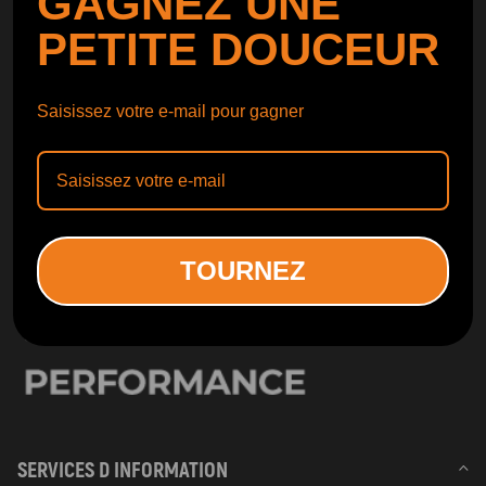
GAGNEZ UNE
SUIVI DE COMMANDE
SUIVRE
PETITE DOUCEUR
Catalogue gratuit
Obtenir le
Saisissez votre e-mail pour gagner
Catalogue
TOURNEZ
SERVICES D INFORMATION