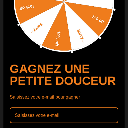
15% off
SUIVI DE COMMANDE
SUIVRE
5% off
Sorry...
Catalogue gratuit
Obtenir le
Sorry...
10% off
Catalogue
GAGNEZ UNE
PETITE DOUCEUR
Saisissez votre e-mail pour gagner