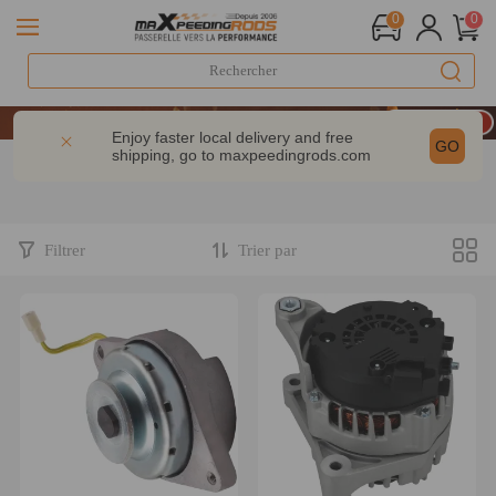
0
0
LIVRAISON GRATUITE À DOMICILE - FR
20e anniversaire : -9% | CODE : MXR20TH
Enjoy faster local delivery and free
GO
shipping, go to
maxpeedingrods.com
-10% dès 200 € – CODE : WELCOME
LIVRAISON GRATUITE À DOMICILE - FR
20e anniversaire : -9% | CODE : MXR20TH
Filtrer
Trier par