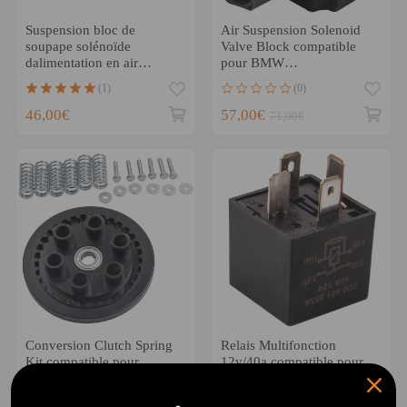
Suspension bloc de
Air Suspension Solenoid
soupape solénoïde
Valve Block compatible
dalimentation en air
pour BMW
compatible pour BMW X5
F07/F01/F11/F11N/ F07N
(1)
(0)
E61 X6 E70 E71 neuf
37206789450
46,00€
57,00€
71,00€
Conversion Clutch Spring
Relais Multifonction
Kit compatible pour
12v/40a compatible pour
Yamaha VMX12 V-MAX
VW Audi Porsche
1985-2007 XVZ 13 1986-
8D0951253A 171919505
(0)
(0)