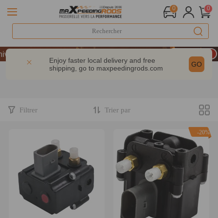
0
0
LIVRAISON GRATUITE À DOMICILE - FR
versaire : -9% | CODE : MXR20TH
Enjoy faster local delivery and free
GO
shipping, go to
maxpeedingrods.com
dès 200 € – CODE : WELCOME
LIVRAISON GRATUITE À DOMICILE - FR
versaire : -9% | CODE : MXR20TH
Filtrer
Trier par
-20%