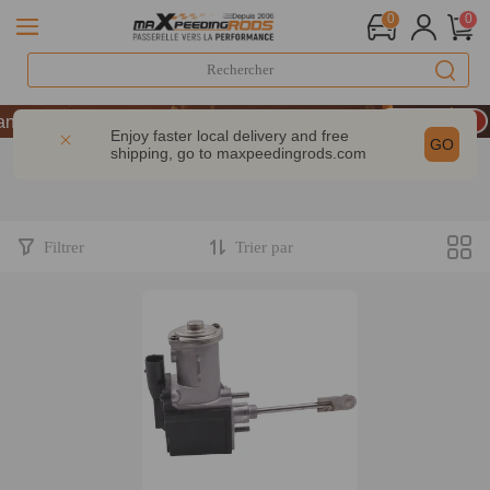
0
0
LIVRAISON GRATUITE À DOMICILE - FR
nniversaire : -9% | CODE : MXR20TH
Enjoy faster local delivery and free
GO
shipping, go to
maxpeedingrods.com
% dès 200 € – CODE : WELCOME
LIVRAISON GRATUITE À DOMICILE - FR
nniversaire : -9% | CODE : MXR20TH
Filtrer
Trier par