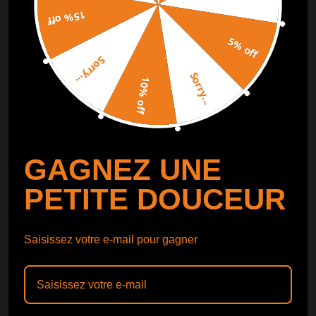
15% off
SUIVI DE COMMANDE
SUIVRE
5% off
Sorry...
Catalogue gratuit
Obtenir le
Sorry...
10% off
Catalogue
GAGNEZ UNE
PETITE DOUCEUR
Saisissez votre e-mail pour gagner