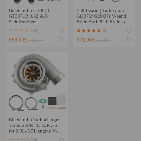
Billet Turbo GT3071
Ball Bearing Turbo pour
GT3071R 0.82 A/R
Gt3076r Gt3037r V-band
Stainless Steel
Bride A/r 0.82 0.63 Jusquà
Turbocharger Ball Bearing
3.0 Bar
(0)
(2)
668,00€
671,90€
742,00€
730,00€
Billet Turbo Turbocharger
Turbine A/R .83 A/R .75
for 2.0L–5.5L engine V-
band
(0)