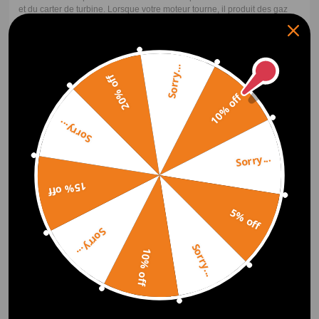
et du carter de turbine. Lorsque votre moteur tourne, il produit des gaz
d'échappement, qui seraient autrement gaspillés, mais sur un moteur
turbocompressé, ces gaz chauds et rapides sont utilisés pour entraîner
la roue de turbine. De l'autre côté, c'est le compresseur. Le compresseur
se compose également de deux parties : la roue du compresseur et le
Sorry...
carter du compresseur. La roue du compresseur est reliée de manière
20% off
fixe à la roue de la turbine par un arbre commun. Lorsque vous faites
tourner la roue de la turbine, vous faites également tourner la roue du
10% off
compresseur. La forme de la roue de compresseur est conçue pour
aspirer l'air dans le turbocompresseur. On l'appelle la roue du
Sorry...
compresseur parce qu'en plus d'aspirer l'air, la roue du compresseur
joue un rôle important dans la compression de l'air, après quoi elle
envoie l'air à travers le boîtier du compresseur dans le collecteur
Sorry...
d'admission de votre moteur et dans votre chambre de combustion. L'air
comprimé est poussé dans le moteur, ce qui permet au moteur de brûler
15% off
plus de carburant pour produire plus de puissance.
5% off
Sorry...
Comment choisir le bon turbocompresseur ?
Sorry...
10% off
Lorsque vous choisissez un turbocompresseur haute performance,
déterminez d'abord vos objectifs en termes de puissance. À chaque
turbocompresseur correspond une puissance et une cylindrée de
moteur. Si un turbocompresseur est trop gros pour votre moteur, vous
aurez beaucoup de retard de turbo, et si un turbocompresseur est trop
petit pour votre moteur, vous risquez de ne pas atteindre votre objectif de