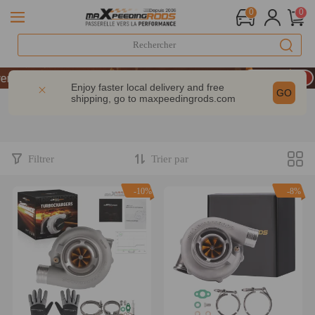
0
0
LIVRAISON GRATUITE À DOMICILE - FR
saire : -9% | CODE : MXR20TH
Enjoy faster local delivery and free
GO
shipping, go to
maxpeedingrods.com
 200 € – CODE : WELCOME
LIVRAISON GRATUITE À DOMICILE - FR
saire : -9% | CODE : MXR20TH
Filtrer
Trier par
-10%
-8%