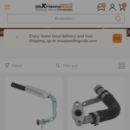
0
0
LIVRAISON GRATUITE À DOMICILE - FR
ire : -9% | CODE : MXR20TH
Enjoy faster local delivery and free
GO
shipping, go to
maxpeedingrods.com
200 € – CODE : WELCOME
LIVRAISON GRATUITE À DOMICILE - FR
ire : -9% | CODE : MXR20TH
Filtrer
Trier par