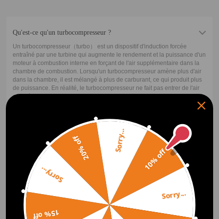
Qu'est-ce qu'un turbocompresseur ?
Un turbocompresseur（turbo） est un dispositif d'induction forcée
entraîné par une turbine qui augmente le rendement et la puissance d'un
moteur à combustion interne en forçant de l'air supplémentaire dans la
chambre de combustion. Lorsqu'un turbocompresseur amène plus d'air
dans la chambre, il est mélangé à plus de carburant, ce qui produit plus
de puissance. En réalité, le turbocompresseur ne fait pas entrer de l'air
supplémentaire dans le moteur, il comprime l'air, ce qui signifie qu'il y a
plus de molécules dans le même espace.
Sorry...
Comment fonctionne un turbocompresseur ?
20% off
10% off
L'observation la plus élémentaire que l'on puisse faire sur un
turbocompresseur est qu'il est composé de deux sections principales : la
turbine et le compresseur. La turbine se compose de la roue de turbine
Sorry...
et du carter de turbine. Lorsque votre moteur tourne, il produit des gaz
d'échappement, qui seraient autrement gaspillés, mais sur un moteur
Sorry...
turbocompressé, ces gaz chauds et rapides sont utilisés pour entraîner
la roue de turbine. De l'autre côté, c'est le compresseur. Le compresseur
se compose également de deux parties : la roue du compresseur et le
15% off
carter du compresseur. La roue du compresseur est reliée de manière