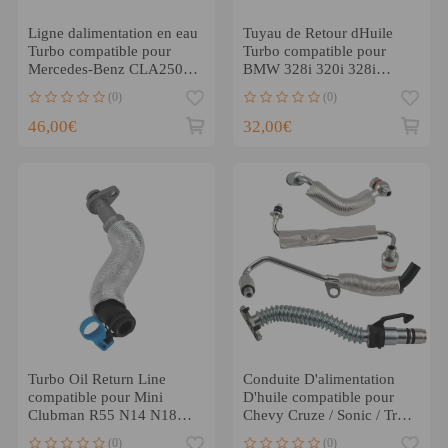
Ligne dalimentation en eau
Tuyau de Retour dHuile
Turbo compatible pour
Turbo compatible pour
Mercedes-Benz CLA250
BMW 328i 320i 328i
M270 2.0L 2012-2019
xDrive 2012-18
(0)
(0)
11428626653
46,00€
32,00€
Turbo Oil Return Line
Conduite D'alimentation
compatible pour Mini
D'huile compatible pour
Clubman R55 N14 N18
Chevy Cruze / Sonic / Trax
1.6L 2006-2014
1.4L L4 55592600
(0)
(0)