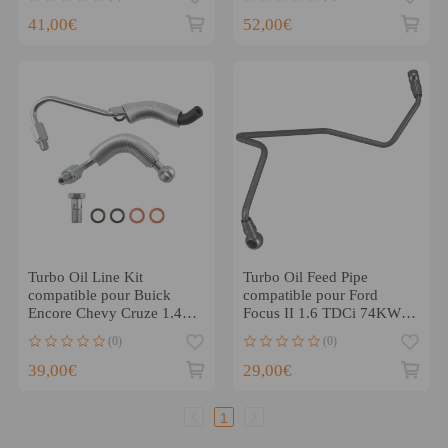
11658617069
41,00€
52,00€
Turbo Oil Line Kit
Turbo Oil Feed Pipe
compatible pour Buick
compatible pour Ford
Encore Chevy Cruze 1.4L
Focus II 1.6 TDCi 74KW
2013-2019 55567067
80KW 2004-2012 037968
(0)
(0)
NEUF
39,00€
29,00€
1