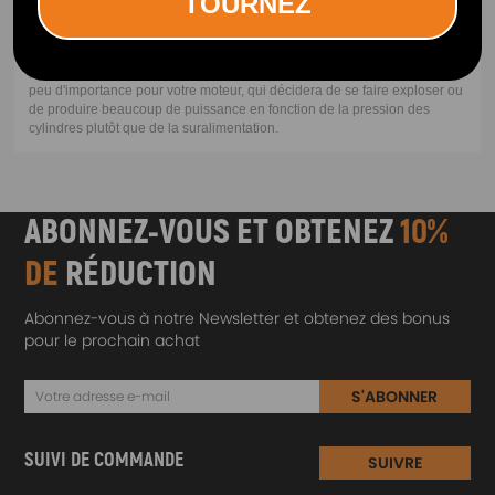
TOURNEZ
disponible pour la chambre de combustion diminue. Les éléments à
prendre en compte sont la puissance et le débit d'air. Une pression de
suralimentation plus faible signifie que le turbo que vous utilisez
produira moins de chaleur et travaillera moins fort, mais tout cela n'a que
peu d'importance pour votre moteur, qui décidera de se faire exploser ou
de produire beaucoup de puissance en fonction de la pression des
cylindres plutôt que de la suralimentation.
ABONNEZ-VOUS ET OBTENEZ
10%
DE
RÉDUCTION
Abonnez-vous à notre Newsletter et obtenez des bonus
pour le prochain achat
S'ABONNER
SUIVI DE COMMANDE
SUIVRE