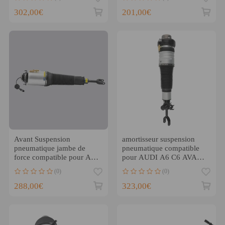
amortisseur new
302,00€
201,00€
Avant Suspension
amortisseur suspension
pneumatique jambe de
pneumatique compatible
force compatible pour Audi
pour AUDI A6 C6 AVANT
A8 S8 D3 4E 2002
ALLROAD 4F0616040
(0)
(0)
4E0616039
neuf
288,00€
323,00€