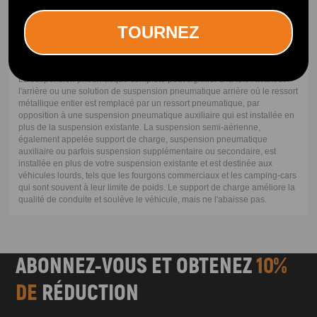
variables grâce à l'ajout d'un compresseur d'air embarqué, de capteurs
et de commandes électroniques.
TOURNEZ
Suspension pneumatique complète ou semi-pneumatique
La suspension pneumatique complète peut signifier à la fois l'avant et
l'arrière ou une solution de suspension pneumatique arrière où le ressort
métallique entier est remplacé par un ressort pneumatique, par
opposition à une suspension pneumatique auxiliaire qui est installée en
plus de la suspension existante. La suspension semi-aérienne,
également appelée support de charge, suspension pneumatique
auxiliaire ou parfois suspension supplémentaire ou secondaire, est
installée en plus de votre suspension existante et est destinée aux
véhicules lourds, tels que les fourgons commerciaux et les camping-cars
qui sont souvent à leur limite de poids. Le support de charge améliore la
qualité de conduite et soulève le véhicule, mais ne l'abaisse pas.
ABONNEZ-VOUS ET OBTENEZ
10%
DE
RÉDUCTION