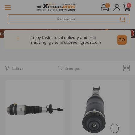
0
0
LIVRAISON GRATUITE À DOMICILE - FR
: -9% | CODE : MXR20TH
Enjoy faster local delivery and free
GO
shipping, go to
maxpeedingrods.com
€ – CODE : WELCOME
LIVRAISON GRATUITE À DOMICILE - FR
: -9% | CODE : MXR20TH
Filtrer
Trier par