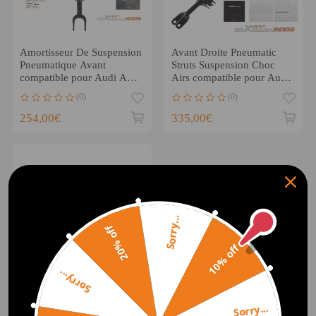
Amortisseur De Suspension
Avant Droite Pneumatic
Pneumatique Avant
Struts Suspension Choc
compatible pour Audi A8
Airs compatible pour Audi
S8 D3 4e 4E0616039AH
A6 C6 4F0616040AA
(0)
(0)
254,00€
335,00€
Sorry...
20% off
10% off
Sorry...
Avant Damortisseur De
Sorry...
Suspension Dair