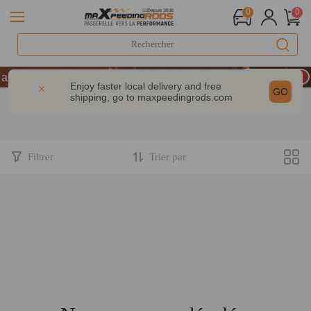
0
0
LIVRAISON GRATUITE À DOMICILE - FR
nniversaire : -9% | CODE : MXR20TH
Enjoy faster local delivery and free
GO
shipping, go to
maxpeedingrods.com
% dès 200 € – CODE : WELCOME
LIVRAISON GRATUITE À DOMICILE - FR
nniversaire : -9% | CODE : MXR20TH
Filtrer
Trier par