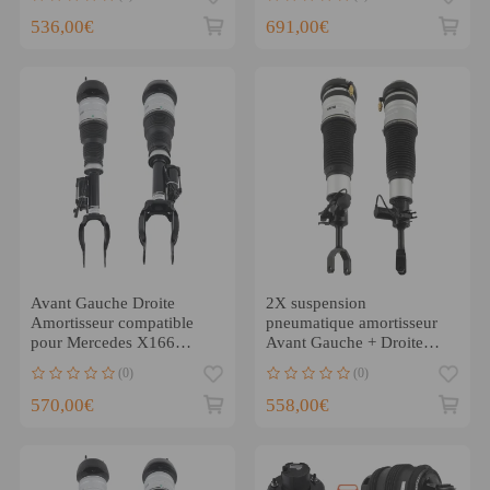
970 2014-2016
536,00€
691,00€
Avant Gauche Droite
2X suspension
Amortisseur compatible
pneumatique amortisseur
pour Mercedes X166
Avant Gauche + Droite
W166 ML350 ML500
compatible pour Audi
(0)
(0)
GL350 GL500
A6(C6)
570,00€
558,00€