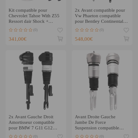
Kit compatible pour
2x Avant compatible pour
Chevrolet Tahoe With Z55
Vw Phaeton compatible
Ressort dair Shock +
pour Bentley Continental
Pompe de Compresseur
Gt Amortisseur 3d5616039
(0)
(0)
3d5616040
341,00€
548,00€
2x Avant Gauche Droit
Avant Droite Gauche
Amortisseur compatible
Jambe De Force
pour BMW 7 G11 G12
Suspension compatible
730i 740i 750i 725d 730d
pour Porsche Panamera
(0)
(0)