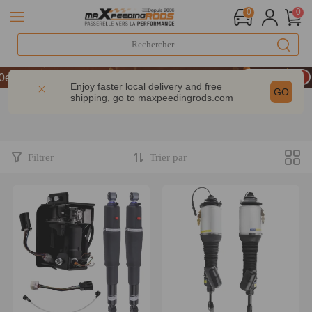
0
0
LIVRAISON GRATUITE À DOMICILE - FR
anniversaire : -9% | CODE : MXR20TH
Enjoy faster local delivery and free
GO
shipping, go to
maxpeedingrods.com
0% dès 200 € – CODE : WELCOME
LIVRAISON GRATUITE À DOMICILE - FR
anniversaire : -9% | CODE : MXR20TH
Filtrer
Trier par