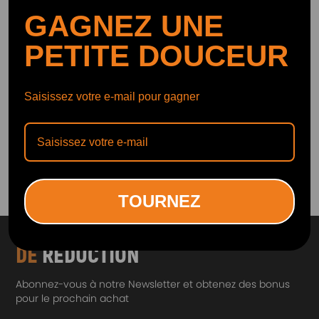
GAGNEZ UNE
PETITE DOUCEUR
Amortisseur Suspension
Kit compatible pour
Pneumatique Arrière +
Chevrolet Tahoe With Z55
Avant compatible pour
Ressort dair Shock +
Mercedes R W251 With
Pompe de Compresseur
Saisissez votre e-mail pour gagner
(0)
(0)
Ads
513,00€
346,00€
1
TOURNEZ
ABONNEZ-VOUS ET OBTENEZ
10%
DE
RÉDUCTION
Abonnez-vous à notre Newsletter et obtenez des bonus
pour le prochain achat