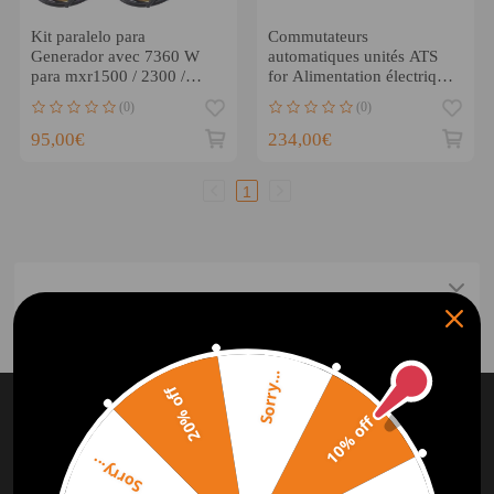
Kit paralelo para
Commutateurs
Generador avec 7360 W
automatiques unités ATS
para mxr1500 / 2300 /
for Alimentation électrique
3500 mxr4500i pro
rapide
(0)
(0)
95,00€
234,00€
1
Sorry...
ABONNEZ-VOUS ET OBTENEZ
10%
20% off
10% off
DE
RÉDUCTION
Sorry...
Abonnez-vous à notre Newsletter et obtenez des bonus