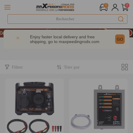
0
0
LIVRAISON GRATUITE À DOMICILE - FR
 anniversaire : -9% | CODE : MXR20TH
Enjoy faster local delivery and free
GO
shipping, go to
maxpeedingrods.com
-10% dès 200 € – CODE : WELCOME
LIVRAISON GRATUITE À DOMICILE - FR
 anniversaire : -9% | CODE : MXR20TH
Filtrer
Trier par