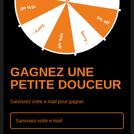
15% off
SUIVI DE COMMANDE
SUIVRE
5% off
Sorry...
Catalogue gratuit
Obtenir le
Sorry...
10% off
Catalogue
GAGNEZ UNE
PETITE DOUCEUR
Saisissez votre e-mail pour gagner