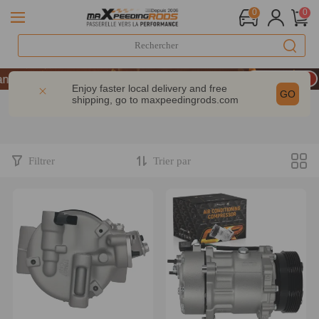
0
0
LIVRAISON GRATUITE À DOMICILE - FR
niversaire : -9% | CODE : MXR20TH
Enjoy faster local delivery and free
GO
shipping, go to
maxpeedingrods.com
 dès 200 € – CODE : WELCOME
LIVRAISON GRATUITE À DOMICILE - FR
niversaire : -9% | CODE : MXR20TH
Filtrer
Trier par