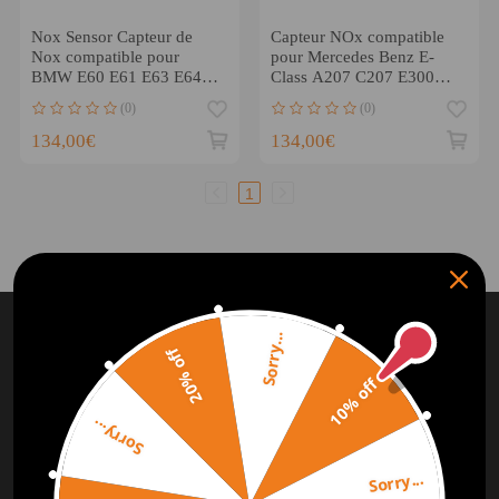
Nox Sensor Capteur de
Capteur NOx compatible
Nox compatible pour
pour Mercedes Benz E-
BMW E60 E61 E63 E64
Class A207 C207 E300
E90 LC1 11787587129
E350 2009-2016
(0)
(0)
N53 12V
A0009056104
134,00€
134,00€
1
ABONNEZ-VOUS ET OBTENEZ
10%
Sorry...
DE
RÉDUCTION
20% off
10% off
Abonnez-vous à notre Newsletter et obtenez des bonus
pour le prochain achat
Sorry...
Sorry...
S'ABONNER