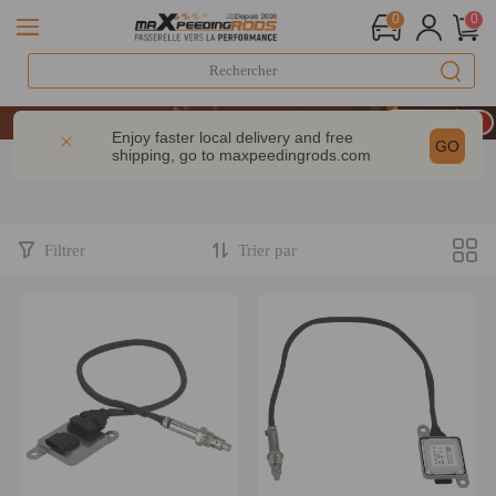
0
0
LIVRAISON GRATUITE À DOMICILE - FR
20e anniversaire : -9% | CODE : MXR20TH
Enjoy faster local delivery and free
GO
shipping, go to
maxpeedingrods.com
-10% dès 200 € – CODE : WELCOME
LIVRAISON GRATUITE À DOMICILE - FR
20e anniversaire : -9% | CODE : MXR20TH
Filtrer
Trier par