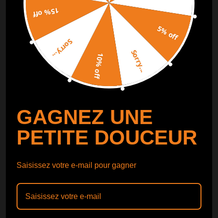
15% off
SUIVI DE COMMANDE
SUIVRE
5% off
Sorry...
Catalogue gratuit
Obtenir le
Sorry...
10% off
Catalogue
GAGNEZ UNE
PETITE DOUCEUR
Saisissez votre e-mail pour gagner