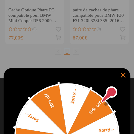
Cache Optique Phare PC
paire de caches de phare
compatible pour BMW
compatible pour BMW F30
Mini Cooper R56 2009-
F31 320i 328i 335i 2016-
2013 1305630537
2018 63117419629
(0)
(0)
63127270023
77,00€
67,00€
1
ABONNEZ-VOUS ET OBTENEZ
10%
Sorry...
DE
RÉDUCTION
20% off
10% off
Abonnez-vous à notre Newsletter et obtenez des bonus
pour le prochain achat
Sorry...
Sorry...
S'ABONNER