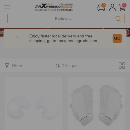
0
0
LIVRAISON GRATUITE À DOMICILE - FR
aire : -9% | CODE : MXR20TH
Enjoy faster local delivery and free
GO
shipping, go to
maxpeedingrods.com
 200 € – CODE : WELCOME
LIVRAISON GRATUITE À DOMICILE - FR
aire : -9% | CODE : MXR20TH
Filtrer
Trier par