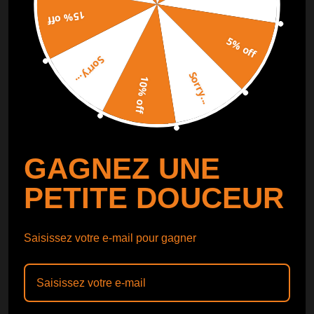
15% off
SUIVI DE COMMANDE
SUIVRE
5% off
Sorry...
Catalogue gratuit
Obtenir le
Sorry...
10% off
Catalogue
GAGNEZ UNE
PETITE DOUCEUR
Saisissez votre e-mail pour gagner