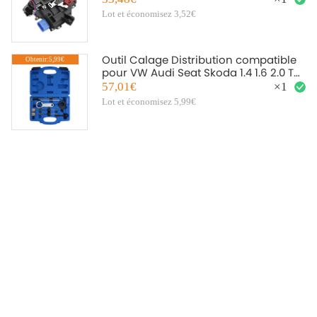
Octavia
Lot et économisez 3,52€
Outil Calage Distribution compatible
Obtenir:5,99€
pour VW Audi Seat Skoda 1.4 1.6 2.0 TDI
CR T10265
57,01€
×
1
Lot et économisez 5,99€