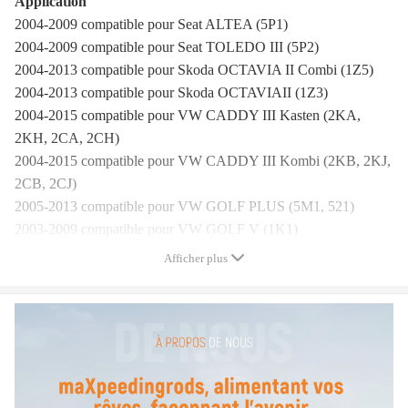
Application
2004-2009 compatible pour Seat ALTEA (5P1)
2004-2009 compatible pour Seat TOLEDO III (5P2)
2004-2013 compatible pour Skoda OCTAVIA II Combi (1Z5)
2004-2013 compatible pour Skoda OCTAVIAII (1Z3)
2004-2015 compatible pour VW CADDY III Kasten (2KA,
2KH, 2CA, 2CH)
2004-2015 compatible pour VW CADDY III Kombi (2KB, 2KJ,
2CB, 2CJ)
2005-2013 compatible pour VW GOLF PLUS (5M1, 521)
2003-2009 compatible pour VW GOLF V (1K1)
2007-2009 compatible pour VW GOLF V Variant (1K5)
Afficher plus
2009-2013 compatible pour VW GOLF VI Variant (AJ5)
2005-2010 compatible pour VW JETTA III (1K2)
2002-2016 compatible pour VW PHAETON (3D1, 3D2, 3D3,
3D4, 3D6, 3D7, 3D8, 3D9)
2002-2010 compatible pour VW TOUAREG (7LA, 7L6, 7L7)
2003-2010 compatible pour VW TOURAN (1T1, 1T2)