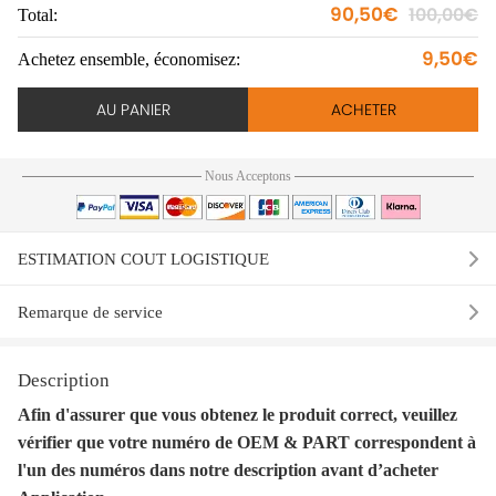
90,50€
100,00€
Total:
To
9,50€
Achetez ensemble, économisez:
Ac
AU PANIER
ACHETER
Nous Acceptons
ESTIMATION COUT LOGISTIQUE
Remarque de service
Description
Afin d'assurer que vous obtenez le produit correct, veuillez
vérifier que votre numéro de OEM & PART correspondent à
l'un des numéros dans notre description avant d’acheter