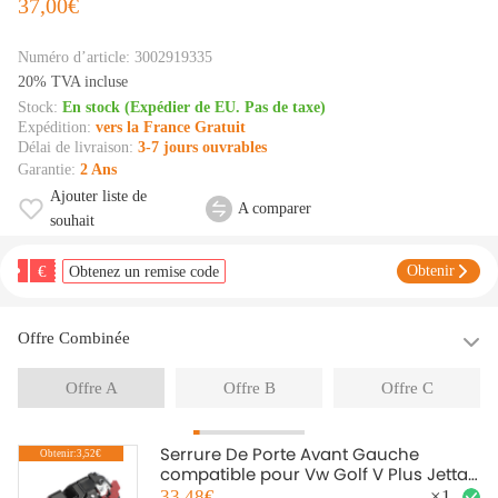
37,00€
Numéro d’article:
3002919335
20% TVA incluse
Stock:
En stock (Expédier de EU. Pas de taxe)
Expédition:
vers la France Gratuit
Délai de livraison:
3-7 jours ouvrables
Garantie:
2 Ans
Ajouter liste de
A comparer
souhait
€
Obtenir
Obtenez un remise code
Offre Combinée
Offre A
Offre B
Offre C
Serrure De Porte Avant Gauche
Obtenir:3,52€
compatible pour Vw Golf V Plus Jetta
Iii Touran compatible pour Skoda
33,48€
×
1