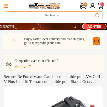
0
0
LIVRAISON GRATUITE À DOMICILE - FR
TH
Détail
Q & A
Avis
Enjoy faster local delivery and free shipping,
LIVRAISON GRATUITE À DOMICILE - FR
GO
go to
maxpeedingrods.com
TH
Compatible avec mon véhicule ?
Vérifiez!
Serrure De Porte Avant Gauche compatible pour Vw Golf
V Plus Jetta Iii Touran compatible pour Skoda Octavia