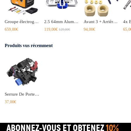
Groupe électrogène Inverter Silencieux 2.3KW, 3.3kW 5.5KW LPG essence Générateur
2.5 64mm Aluminum Turbo Intercooler Turbo Piping pipe Universel Turbo tuyau kit
Avant 3 + Arrière 2 Lift Kit Spacers compatible pour Jeep Cherokee XJ 84-01 4WD
659,00€
119,00€
94,00€
65,0
129,00€
Produits vus récemment
Serrure De Porte Avant Gauche compatible pour Vw Golf V Plus Jetta Iii Touran compatible pour Skoda Octavia
37,00€
ABONNEZ-VOUS ET OBTENEZ
10%