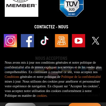
CONTACTEZ - NOUS
NOUS ACCEPTONS
Nous avons mis à jour nos conditions générales et notre politique de
confidentialité afin de mieux expliquer nos services et de les rendre plus
compréhensibles. En continuant à consulter ce site, vous acceptez nos
Conditions
générales et notre politique de
Politique de la confidentialité
mises à jour. Nous utilisons des cookies pour améliorer et personnaliser
votre expérience de navigation. En cliquant sur "Accepter les cookies",
Tous les droits © 2026 Maxpedingrods sont réservés.
vous acceptez notre utilisation des cookies conformément à notre
Politique de la confidentialité
Conditions générales
Avis de non-responsabilité
Carte de site
Politique en matière de
cookies
.
0