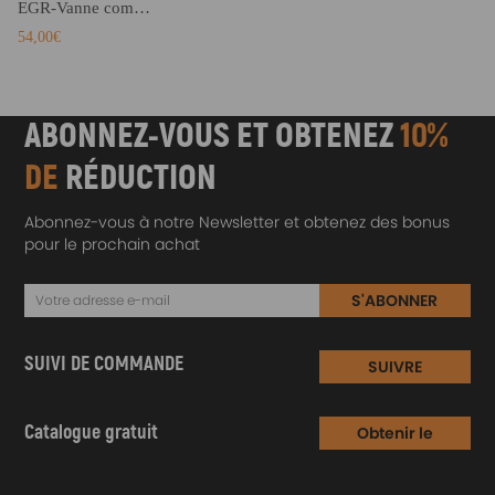
EGR-Vanne compatible pour OPEL ASTRA G 1.4I 16V 1.6I 16V 1.8I 16V Meriva Vectra B C Zafira
problèmes.
54,00€
ABONNEZ-VOUS ET OBTENEZ
10%
DE
RÉDUCTION
Abonnez-vous à notre Newsletter et obtenez des bonus
pour le prochain achat
S'ABONNER
SUIVI DE COMMANDE
SUIVRE
Catalogue gratuit
Obtenir le
Catalogue