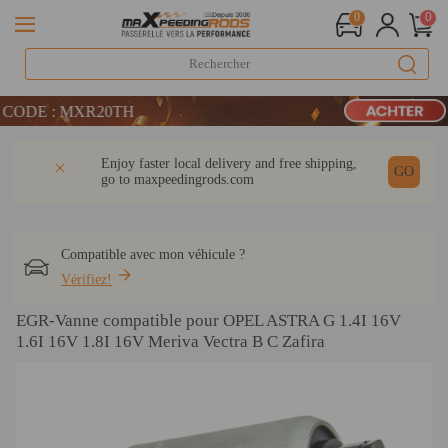
0
0
LIVRAISON GRATUITE À DOMICILE - FR
CODE : MXR20TH
 : WELCOME
Détail
Q & A
Avis
Enjoy faster local delivery and free shipping,
LIVRAISON GRATUITE À DOMICILE - FR
GO
go to
maxpeedingrods.com
CODE : MXR20TH
Compatible avec mon véhicule ?
Vérifiez!
EGR-Vanne compatible pour OPEL ASTRA G 1.4I 16V
1.6I 16V 1.8I 16V Meriva Vectra B C Zafira