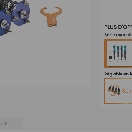
PLUS D'OP
Série avancé
Réglable en 
307
fre B