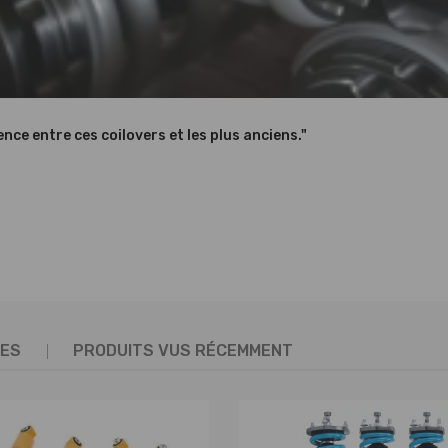
ication
ommandée (Aucune instruction incluse)
ter la pièce
questions
nce entre ces coilovers et les plus anciens."
r des mécaniciens qualifiés et respecter les réglementations locales 
TES
PRODUITS VUS RÉCEMMENT