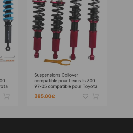
Suspensions Coilover
Kits
300
compatible pour Lexus Is 300
comp
yota
97-05 compatible pour Toyota
Is30
Altezza Ajuster La Hauteur
Bleu
385,00€
347
ment