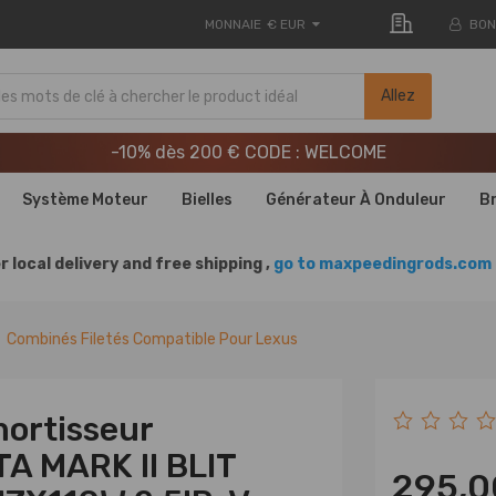
MONNAIE
€ EUR
BON
LIVRAISON GRATUITE À DOMICILE - FR
Allez
20e anniversaire : -9% | CODE : MXR20TH
-10% dès 200 € CODE : WELCOME
LIVRAISON GRATUITE À DOMICILE - FR
Système Moteur
Bielles
Générateur À Onduleur
B
20e anniversaire : -9% | CODE : MXR20TH
r local delivery and free shipping ,
go to maxpeedingrods.com 
Combinés Filetés Compatible Pour Lexus
mortisseur
A MARK II BLIT
295,