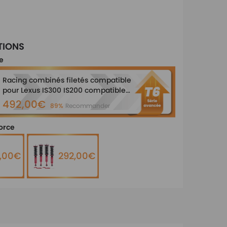
TIONS
e
Racing combinés filetés compatible
pour Lexus IS300 IS200 compatible
pour Toyota Altezza AS200 RS200
492,00€
89%
Recommander
Amortisseurskit dabaissement
force
,00€
292,00€