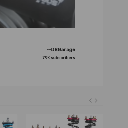
--DBGarage
applicables en matière de modification des
79K subscribers