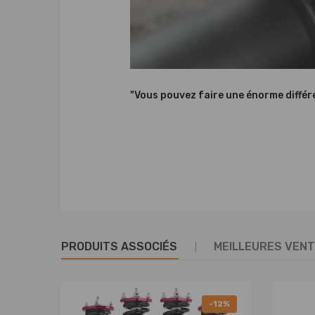
-Garantie: 2 ans de garantie pour le défaut de fabr
-L'installation professionnelle est fortement rec
-Confirmez le numéro OEM référence avant de ache
-N'hésitez pas à nous contacter si vous avez des 
-Accessoires comme indiqué sur les images
"Vous pouvez faire une énorme différe
Avis :
Toutes les modifications doivent être installées pa
véhicules.
PRODUITS ASSOCIÉS
MEILLEURES VEN
-12%