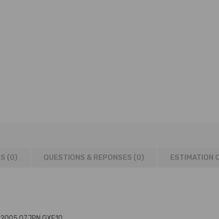
S (0)
QUESTIONS & REPONSES (
0
)
ESTIMATION 
0-2005.07JPN GXE10