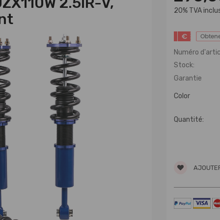
ZX110W 2.5IR-V,
20% TVA inclu
nt
€
Obtene
Numéro d'artic
Stock:
Garantie
Color
Quantité:
AJOUTER