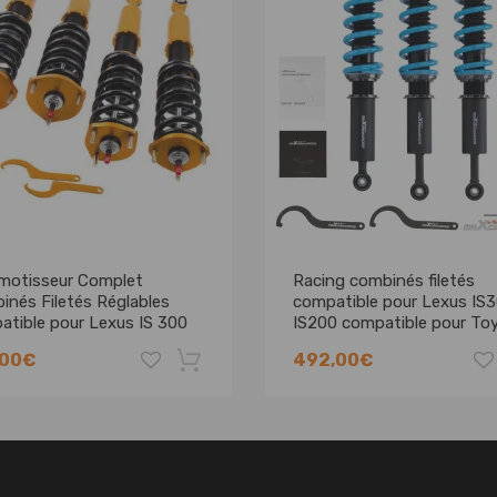
Amotisseur Complet
Racing combinés filetés
inés Filetés Réglables
compatible pour Lexus IS
atible pour Lexus IS 300
IS200 compatible pour To
0L
Altezza AS200 RS200
,00€
492,00€
Amortisseurskit dabaisse
-8%