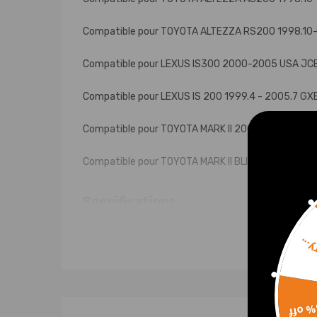
Compatible pour TOYOTA ALTEZZA RS200 1998.10
Compatible pour LEXUS IS300 2000-2005 USA JC
Compatible pour LEXUS IS 200 1999.4 - 2005.7 
Compatible pour TOYOTA MARK II 2000.10-2004.11
Compatible pour TOYOTA MARK II BLIT 2002.01-200
Specifications
Quantité: 2 pièces avant + 2 pièces arrière
Sorr
Taux de ressort avant: 12 kg / mm (672 lb / po)
Taux de ressort arrière: 10 kg / mm (560 lb / po)
Amortisseur: non ajustable
15% 
Hauteur réglable: Oui