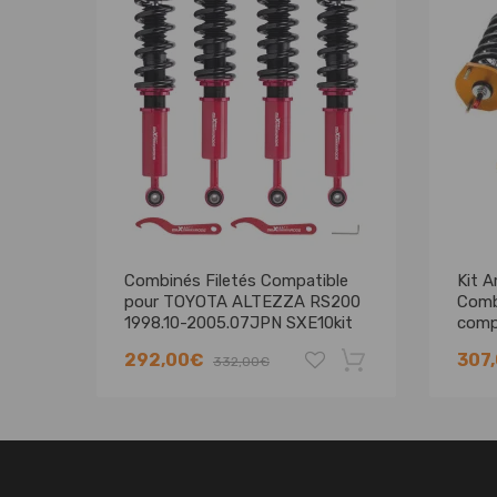
Combinés Filetés Compatible
Kit 
pour TOYOTA ALTEZZA RS200
Comb
1998.10-2005.07JPN SXE10kit
comp
d'abaissement
JCE1
292,00€
307
332,00€