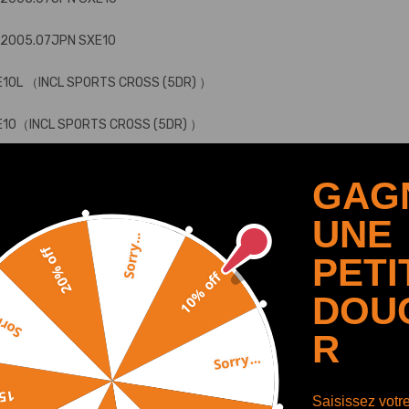
-2005.07JPN SXE10
E10L （INCL SPORTS CROSS (5DR) ）
GXE10（INCL SPORTS CROSS (5DR) ）
 JPN JZX110 GRANDE IR-V, GRANDE G-TB
GAG
7.05JPN JZX110W 2.5IR-V, 2.5IR-S
UNE
Sorry...
20% off
PETI
10% off
AFFICHER PLUS
DOU
y...
R
Sorry...
off
Saisissez votr