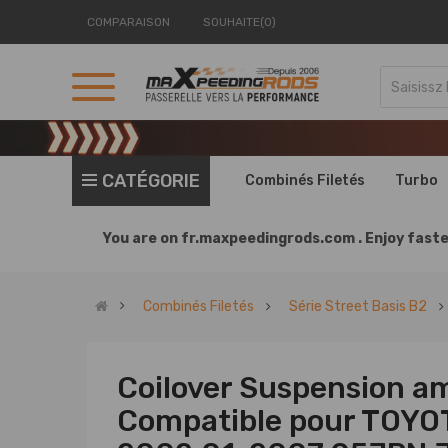
COMPARAISON
SOUHAITE(0)
CATÉGORIE
Combinés Filetés
Turbo
You are on
fr.maxpeedingrods.com .
Enjoy faste
Combinés Filetés
Série Street Basis B2
Coilover Suspension a
Compatible pour TOYOT