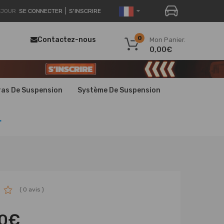
JOUR
SE CONNECTER
S'INSCRIRE
0
Contactez-nous
Mon Panier.
0,00€
ras De Suspension
Système De Suspension
.
( 0 avis )
00€