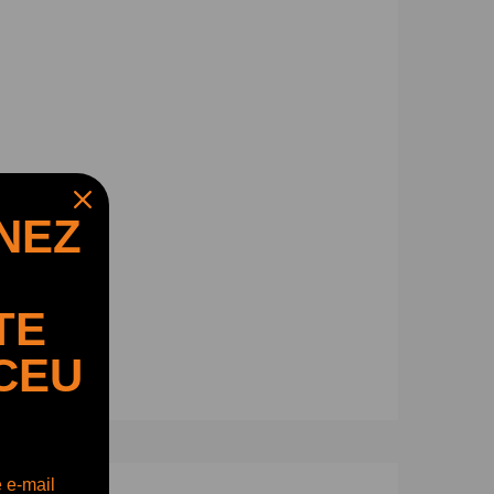
NEZ
TE
CEU
e e-mail