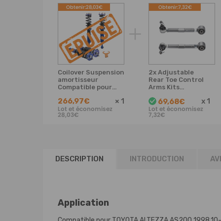
Obtenir:28,03€
Obtenir:7,32€
Coilover Suspension
2x Adjustable
amortisseur
Rear Toe Control
Compatible pour
Arms Kits
TOYOTA MARK II BLIT
compatible pour
266,97€
×
1
x
1
69,68€
2002.01-
Lexus IS300
Lot et économisez
Lot et économisez
2007.05JPN
GS300 GS400
28,03€
7,32€
JZX110W 2.5IR-V,
GS430 NEW
2.5IR-Skit
d'abaissement
DESCRIPTION
INTRODUCTION
AVI
Application
Compatible pour TOYOTA ALTEZZA AS200 1998.1