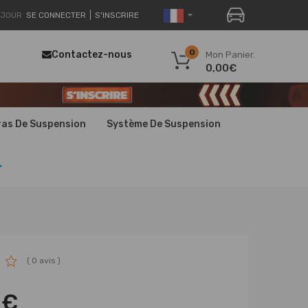
JOUR
SE CONNECTER
S'INSCRIRE
0
Contactez-nous
Mon Panier.
0,00€
ras De Suspension
Système De Suspension
.
( 0 avis )
0€