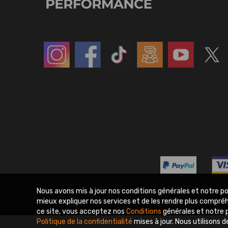
BV39 CHRA compatible pour
Groupe électrogène Inverter
2.5 
Renault Laguna Megane Modus
Silencieux 2.3KW, 3.3kW 5.5KW
Inter
Scenic 1.5 DCI K9K 106 CV
LPG essence Générateur
Unive
54399700030
117,00€
659,00€
119
Nous avons mis à jour nos conditions générales et notre pol
mieux expliquer nos services et de les rendre plus compré
ce site, vous acceptez nos
Conditions
générales et notre p
Polit
Politique de la confidentialité
mises à jour. Nous utilisons 