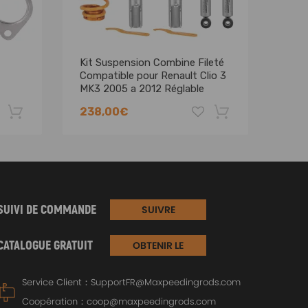
Kit Suspension Combine Fileté
Nouv
Compatible pour Renault Clio 3
niss
MK3 2005 a 2012 Réglable
d'éc
144
238,00€
25,
SUIVI DE COMMANDE
SUIVRE
CATALOGUE GRATUIT
OBTENIR LE
CATALOGUE
Service Client：
SupportFR@Maxpeedingrods.com
Coopération：
coop@maxpeedingrods.com