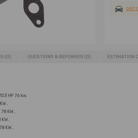
DÉC
S (0)
QUESTIONS & REPONSES (
0
)
ESTIMATION 
; 103 HP 76 kw,
 KW ,
 78 KW ,
 KW ,
 78 KW ,