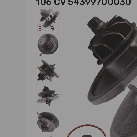
106 CV 54399700030