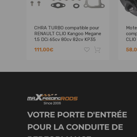
CHRA TURBO compatible pour
Mote
RENAULT CLIO Kangoo Megane
compa
1.5 DCi 65cv 80cv 82cv KP35
CLIO 
Cartouche
111,00€
58,