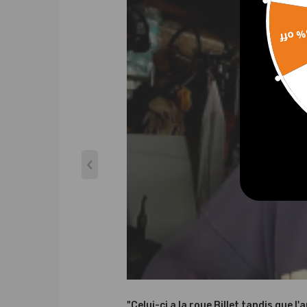
-Garantie: 2 ans de garantie pour tout défaut de f
-Condition:Neuf
15% 
-Meilleur prix, qualité supérieure
-Livrer rapidement
-Matériaux de haute qualité pour une grande durabil
Remarque
-Instruction Ne sont pas inclus.installation profe
-Accessoires: Vous obtiendrez exactement montra
-Veuillez confirmer votre numéro de pièce d'origin
-Contactez nous SVP pour tout ce que nous pouvo
"Celui-ci a la roue Billet tandis que l