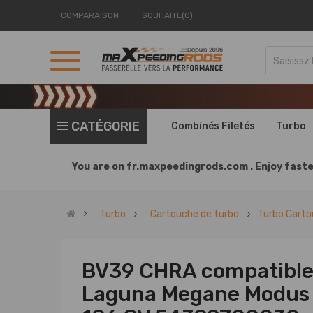
COMPARAISON
SOUHAITE(0)
CATÉGORIE
Combinés Filetés
Turbo
You are on
fr.maxpeedingrods.com .
Enjoy faste
Turbo
Cartouche de turbo
Turbo Carto
BV39 CHRA compatible
Laguna Megane Modus S