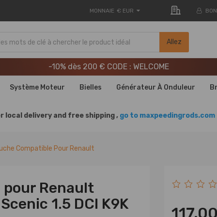
MONNAIE
€ EUR
BON
LIVRAISON GRATUITE À DOMICILE - FR
Allez
20e anniversaire : -9% | CODE : MXR20TH
-10% dès 200 € CODE : WELCOME
LIVRAISON GRATUITE À DOMICILE - FR
Système Moteur
Bielles
Générateur À Onduleur
B
20e anniversaire : -9% | CODE : MXR20TH
r local delivery and free shipping ,
go to maxpeedingrods.com 
uche Compatible Pour Renault
 pour Renault
cenic 1.5 DCI K9K
117,0