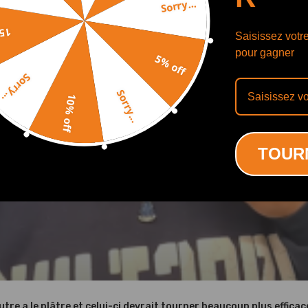
abrication
Sorry...
off
Saisissez votr
pour gagner
5% off
ité et une longue durée de vie
Sorry...
Sorry...
10% off
ssionnelle est recommandée
TOUR
nt dans l'image
e avant d'acheter
ns vous aider
'autre a le plâtre et celui-ci devrait tourner beaucoup plus effica