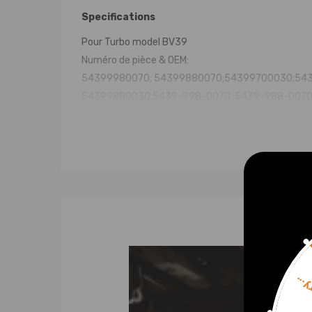
Specifications
Pour Turbo model BV39
Numéro de pièce & OEM:
54399980070; 54399880070;54399700030;54
54399880030;5439-998-0070 ;5439-988-0070 
5439-970-0070; 5439-970-0030 ;5439-988-003
5439-998-0030 ;5439 970 0030; 5439 988 0070
5439 988 0030; 5439 998 0070 ;1441100Q0F,
14411-00Q0F; 14411 00Q0F; 8200405203
8200507856 ; 8200578381 ; 8200625683 ;
7701476183 7701476883 ; 7711368560 ;
BV39-0030 BV39-0070, bv39-030 bv39-070,
kp39-030, kp39-070, bv39a-030，
bv39a-070, bv39b-030 bv39b-070,
Sorr
Advantage