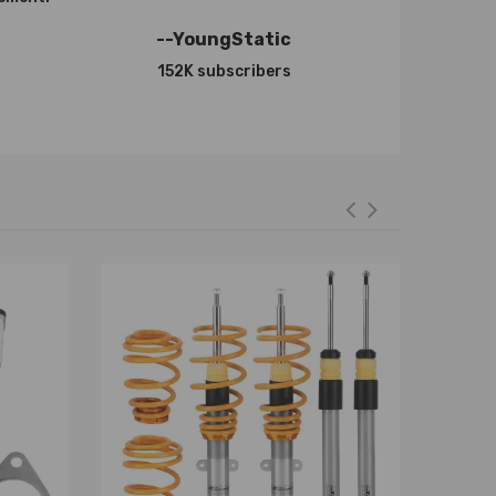
--YoungStatic
152K subscribers