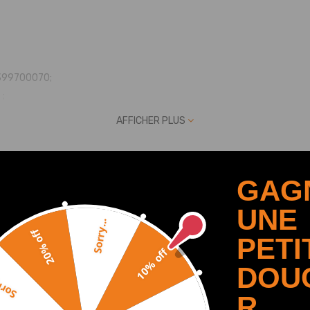
399700070;
;
0 ;
AFFICHER PLUS
;
GAG
UNE
Recommended By
Sorry...
20% off
PETI
10% off
DOU
y...
R