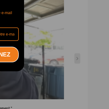
e e-mail
NEZ
cement."