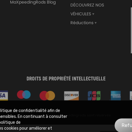
MaXpeedingRods Blog
DÉCOUVREZ NOS
VÉHICULES
64mm Aluminum Turbo
Avant 3 + Arrière 2 Lift Kit
cooler Turbo Piping pipe
Spacers compatible pour 
Réductions
rsel Turbo tuyau kit
Cherokee XJ 84-01 4WD
,00€
94,00€
129,00€
DROITS DE PROPRIÉTÉ INTELLECTUELLE
itique de confidentialité afin de
Tous les droits © 2026 Maxpedingrods sont réservés.
hensibles. En continuant à consulter
olitique de
Refu
ique de la confidentialité
Conditions générales
Avis de non-responsabilité
Carte d
des cookies pour améliorer et