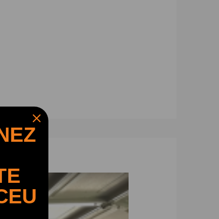
NEZ
TE
CEU