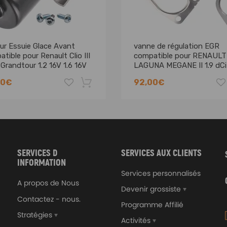
ur Essuie Glace Avant
vanne de régulation EGR
tible pour Renault Clio III
compatible pour RENAULT
Grandtour 1.2 16V 1.6 16V
LAGUNA MEGANE II 1.9 dCi
1.9dCi8200507299
00€
92,00€
-8%
SERVICES D
SERVICES AUX CLIENTS
INFORMATION
Services personnalisés
A propos de Nous
Devenir grossiste
Contactez - nous.
Programme Affilié
Stratégies
Activités