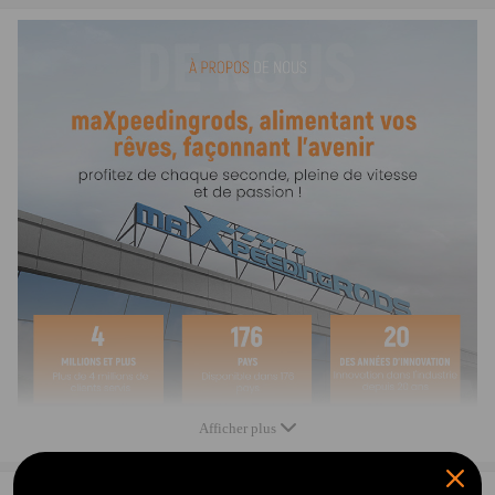
729325-5004S
729325-9004S
729325-5003S
729325-5002S
729325-0002 / 729325-2
Autre numéro de pièce:
070145701K
070145701KV
070145701KX
070145701KV301
070145701KV302
Note
* Type de roulement: roulement de journal
* Accessoires: joints inclus comme les images montrées
* Veuillez confirmer votre numéro de pièce turbo d'origine avant
d'acheter
Afficher plus
* Une installation professionnelle est fortement recommandée (aucune
instruction incluse)