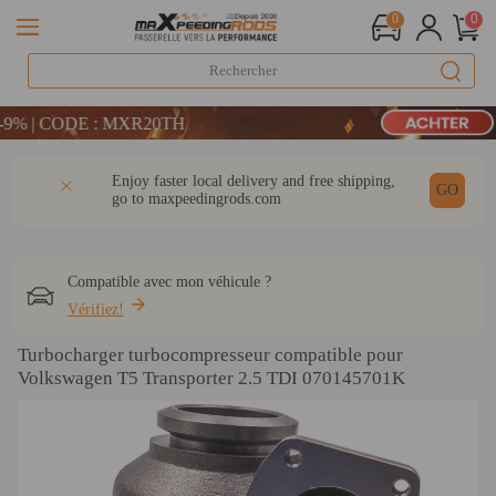
0
0
LIVRAISON GRATUITE À DOMICILE - FR
 | CODE : MXR20TH
CODE : WELCOME
Détail
Q & A
Avis
Enjoy faster local delivery and free shipping,
LIVRAISON GRATUITE À DOMICILE - FR
GO
go to
maxpeedingrods.com
 | CODE : MXR20TH
Compatible avec mon véhicule ?
Vérifiez!
Turbocharger turbocompresseur compatible pour
Volkswagen T5 Transporter 2.5 TDI 070145701K