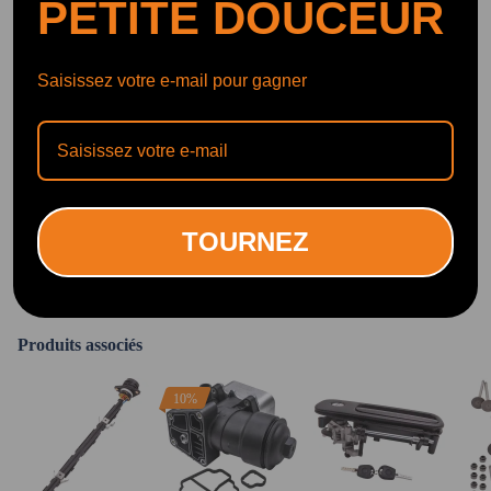
PETITE DOUCEUR
Saisissez votre e-mail pour gagner
"Celui-ci a la roue Billet tandis que l'autre a le plâtre et celui-ci devrait
tourner beaucoup plus efficacement."<br>
--YoungStatic
TOURNEZ
152K subscribers
Produits associés
10%