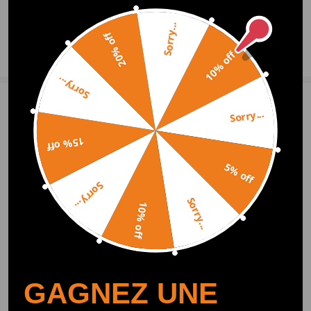
* Pour tout besoin merci de nous contacter
0
Questions et réponses
Sorry...
20% off
Poser une question
10% off
Sorry...
1 Avis des clients
5
Sorry...
HENDRICKX
2021.03.10
5.0
15% off
j'ai cherché pendant près de 2 ans jusqu'à ce que je trouve enfin le plus c
5% off
her turbocompresseur de série. Je suis très content !!! top !!
Sorry...
Sorry...
10% off
mettre un commentaire
Recommended By
GAGNEZ UNE