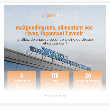
Numéro de pièce and OEM
11191-13E00, 11191 13E00, 1119113E00
1241-29F00, 1241 29F00, 124129F00
12140-29F00, 12140 29F00, 1214029F00
11210-29F20-0F0, 11210 29F20 0F0, 1121029F200F0
12111-29F00-0F0, 12111 29F00 0F0, 1211129F000F0
09160-10082, 09160 10082, 0916010082
11141-29F01, 11141 29F01, 1114129F01
12151-24F10, 12151 24F10, 1215124F10
09381-20004, 09381 20004, 0938120004
(Veuillez vérifier l'ajustement)
Spécifications
Segments de piston：85.5mm/84.5mm/86.8mm
Alésage et course du cylindre 94,00 mm x 62,60 mm
Kit complet de cylindres Big Bore 435cc
Afficher plus
Conception de moulage améliorée avec des chemises d'eau plus grandes
et une plus grande capacité de refroidissement