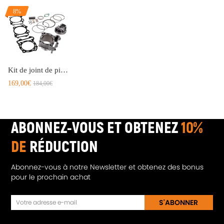
8%
Kit de joint de piston de cylindre Big Bore 94mm compatible pour Suzuki LTZ 400/434cc 03-14
169,00€
184,00€
ABONNEZ-VOUS ET OBTENEZ
10%
DE
RÉDUCTION
Abonnez-vous à notre Newsletter et obtenez des bonus
pour le prochain achat
S'ABONNER