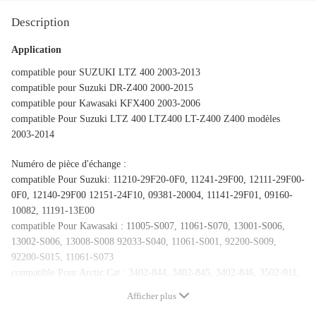
Description
Application
compatible pour SUZUKI LTZ 400 2003-2013
compatible pour Suzuki DR-Z400 2000-2015
compatible pour Kawasaki KFX400 2003-2006
compatible Pour Suzuki LTZ 400 LTZ400 LT-Z400 Z400 modèles
2003-2014
Numéro de pièce d'échange :
compatible Pour Suzuki: 11210-29F20-0F0, 11241-29F00, 12111-29F00-
0F0, 12140-29F00 12151-24F10, 09381-20004, 11141-29F01, 09160-
10082, 11191-13E00
compatible Pour Kawasaki : 11005-S007, 11061-S070, 13001-S006,
13002-S006, 13008-S008 92033-S040, 11061-S001, 92200-S009,
92200-S015, 11061-S073
compatible Pour Arctic Cat : 3402-844, 3402-845, 3402-846, 3502-011,
3402-847, 3003-439, 3402-841, 3402-137
Afficher plus