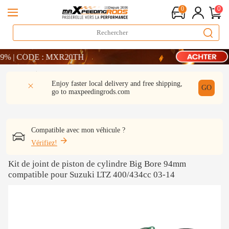
0
0
LIVRAISON GRATUITE À DOMICILE - FR
% | CODE : MXR20TH
CODE : WELCOME
Détail
Q & A
Avis
Enjoy faster local delivery and free shipping,
LIVRAISON GRATUITE À DOMICILE - FR
GO
go to
maxpeedingrods.com
% | CODE : MXR20TH
Compatible avec mon véhicule ?
Vérifiez!
Kit de joint de piston de cylindre Big Bore 94mm
compatible pour Suzuki LTZ 400/434cc 03-14