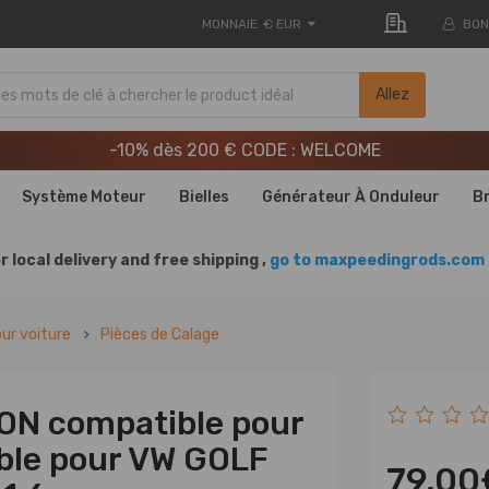
MONNAIE
€ EUR
BON
LIVRAISON GRATUITE À DOMICILE - FR
Allez
20e anniversaire : -9% | CODE : MXR20TH
-10% dès 200 € CODE : WELCOME
LIVRAISON GRATUITE À DOMICILE - FR
Système Moteur
Bielles
Générateur À Onduleur
B
20e anniversaire : -9% | CODE : MXR20TH
r local delivery and free shipping ,
go to maxpeedingrods.com 
our voiture
Pièces de Calage
ON compatible pour
ble pour VW GOLF
79,00