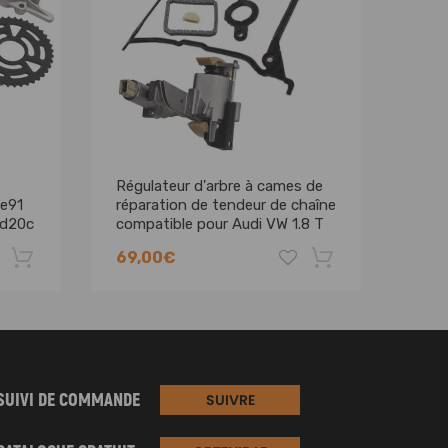
Régulateur d'arbre à cames de
0581
e91
réparation de tendeur de chaîne
VW A
7d20c
compatible pour Audi VW 1.8 T
Ket
20v
ARG
69,00€
86,
SUIVI DE COMMANDE
SUIVRE