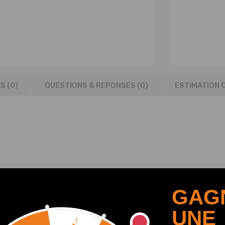
S (0)
QUESTIONS & REPONSES (
0
)
ESTIMATION 
GAG
UNE