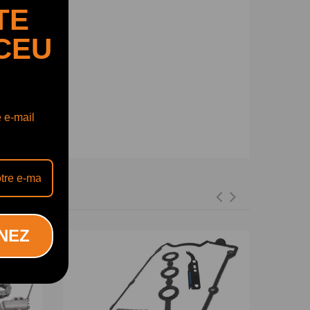
TE
CEU
e e-mail
NEZ