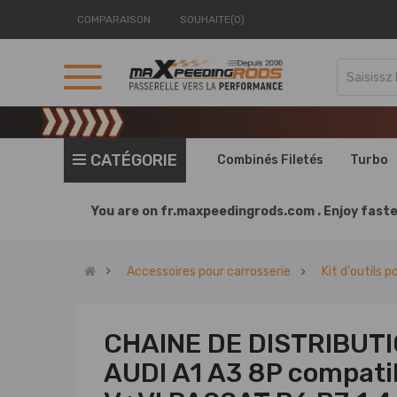
COMPARAISON
SOUHAITE(0)
CATÉGORIE
Combinés Filetés
Turbo
You are on
fr.maxpeedingrods.com .
Enjoy faste
Accessoires pour carrosserie
Kit d'outils p
CHAINE DE DISTRIBUTI
AUDI A1 A3 8P compati