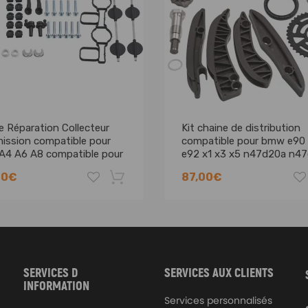
015
I 2006 - 2008
 2007 - 2013
 2008 - 2013
009 - 2012
009 - 2014
08
08
e Réparation Collecteur
Kit chaine de distribution
ission compatible pour
compatible pour bmw e90 
007 - 2009
 A4 A6 A8 compatible pour
e92 x1 x3 x5 n47d20a n4
008 - 2009
ouarge 3.0 V6 TDI
n47c20a
00€
87,00€
TSi 2009 - 2012
TSi 2009 - 2014
012
-8%
 2011 - 2016
 2011 - 2016
08 - 2012
SERVICES D
SERVICES AUX CLIENTS
INFORMATION
Services personnalisés
2009 - 2013