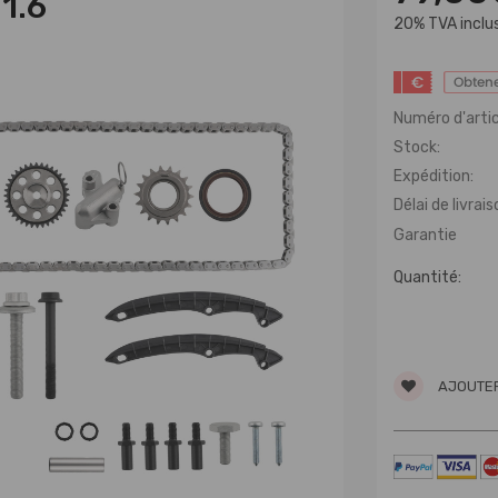
1.6
20% TVA inclu
€
Obtene
Numéro d'artic
Stock:
Expédition:
Délai de livrais
Garantie
Quantité:
AJOUTER