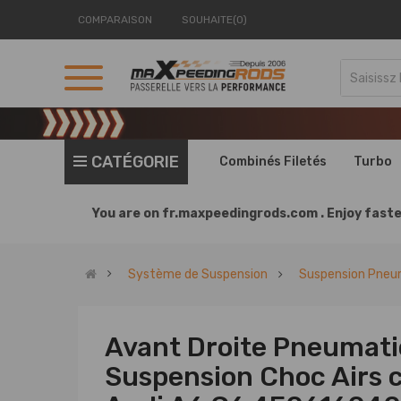
COMPARAISON
SOUHAITE(0)
CATÉGORIE
Combinés Filetés
Turbo
You are on
fr.maxpeedingrods.com .
Enjoy faste
Système de Suspension
Suspension Pneu
Avant Droite Pneumati
Suspension Choc Airs 