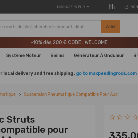
MONNAIE
€ EUR
BON
LIVRAISON GRATUITE À DOMICILE - FR
Allez
20e anniversaire : -9% | CODE : MXR20TH
-10% dès 200 € CODE : WELCOME
LIVRAISON GRATUITE À DOMICILE - FR
Système Moteur
Bielles
Générateur À Onduleur
B
20e anniversaire : -9% | CODE : MXR20TH
r local delivery and free shipping ,
go to maxpeedingrods.com 
matique
Suspension Pneumatique Compatible Pour Audi
c Struts
compatible pour
335,