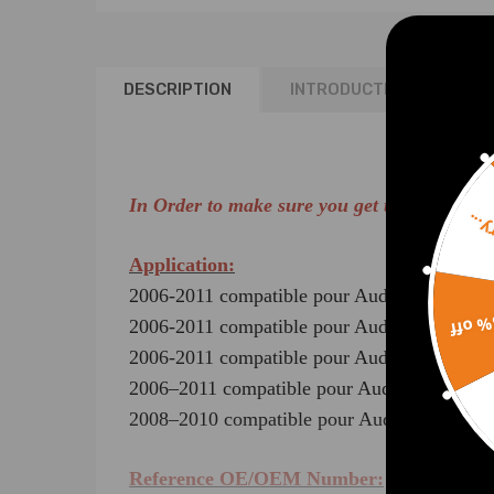
DESCRIPTION
INTRODUCTION
AVI
In Order to make sure you get the right i
Sorr
Application:
2006-2011 compatible pour Audi A6 (4F2, C6
15% 
2006-2011 compatible pour Audi A6 Avant (4
2006-2011 compatible pour Audi A6 Allroad 
2006–2011 compatible pour Audi S6 (4F, C6)
2008–2010 compatible pour Audi RS6 Quattro
Reference OE/OEM Number: