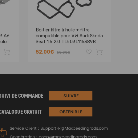
Boitier filtre à huile + filtre
Coll
A3 A6
compatible pour VW Audi Skoda
acti
olo
Seat 1.6 2.0 TDi 03L115389B
pour
 1.4
comp
52,00€
66,
58,00€
SUIVI DE COMMANDE
SUIVRE
CATALOGUE GRATUIT
OBTENIR LE
CATALOGUE
Service Client：
SupportFR@Maxpeedingrods.com
Coopération：
coop@maxpeedingrods.com