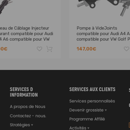
atique/choc/jambe
eau de Câblage Injecteur
Pompe à VideJoints
urant compatible pour Audi
compatible pour Audi A4 
4 A6 compatible pour VW
compatible pour VW Golf P
 Passat Sharan
compatible pour Seat Leon
00€
147,00€
1.9 2.0 TDI
mances et la durabilité
-8%
ion facile, apporter un confort de conduite maximal
SERVICES D
SERVICES AUX CLIENTS
se de fatigue plus de 5 million de fois
INFORMATION
Services personnalisés
A propos de Nous
Devenir grossiste
Contactez - nous.
Programme Affilié
Stratégies
Activités