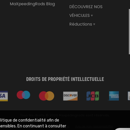
ey will replace the original air shock.
MaXpeedingRods Blog
DÉCOUVREZ NOS
ell as the OEM number before purchasing.
VÉHICULES
64mm Aluminum Turbo
Avant 3 + Arrière 2 Lift Kit
cooler Turbo Piping pipe
Spacers compatible pour 
Réductions
rsel Turbo tuyau kit
Cherokee XJ 84-01 4WD
,00€
94,00€
129,00€
DROITS DE PROPRIÉTÉ INTELLECTUELLE
Tous les droits © 2026 Maxpedingrods sont réservés.
itique de confidentialité afin de
hensibles. En continuant à consulter
ique de la confidentialité
Conditions générales
Avis de non-responsabilité
Carte d