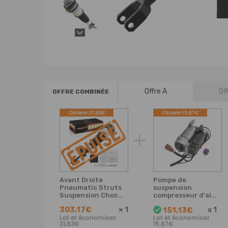
Offre A
Of
OFFRE COMBINÉE
Obtenir:31,83€
Obtenir:15,87€
Avant Droite
Pompe de
Pneumatic Struts
suspension
Suspension Choc
compresseur d'air
Airs compatible
compatible pour
303,17€
×
1
x
1
151,13€
pour Audi A6 C6
Audi a6 4f c6
Lot et économisez
Lot et économisez
4F0616040AA
Avant
31,83€
15,87€
4f0616005d neuf