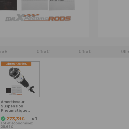
fre B
Offre C
Offre D
Offr
Obtenir:28,69€
Amortisseur
Suspension
Pneumatique
Struct avant
x
1
273,31€
gauche
Lot et économisez
compatible pour
28,69€
Audi A6 Avant C6