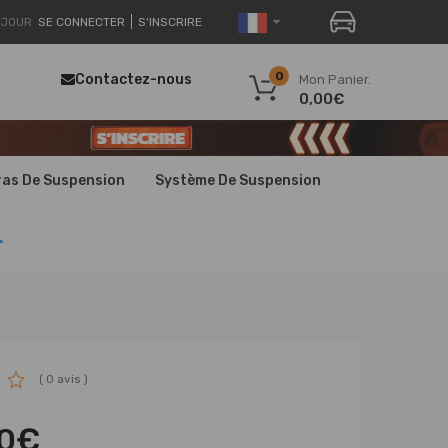
JOUR
SE CONNECTER
S'INSCRIRE
0
Contactez-nous
Mon Panier.
0,00€
ras De Suspension
Système De Suspension
.
( 0 avis )
00€