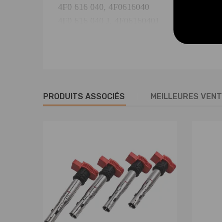
4F0 616 040, 4F0616040
4F0 616 040 J, 4F0616040J
4F0 616 040 P, 4F0616040P
4F0 616 040 R, 4F0616040R
4F0 616 040 S, 4F0616040S
4F0 616 040 T, 4F0616040T
4F0 616 040 N, 4F0616040N
PRODUITS ASSOCIÉS
MEILLEURES VEN
4F0 616 040 Q, 4F0616040Q
4F0 616 040 M, 4F0616040M
4F0 616 040 AA, 4F0616040AA
Specification:
Condition:
Nouveau
Placement sur le véhicule :
avant droit
Quantité :
1 pièce amortisseur
(for le côté a
Garantie : 2 ans de garantie for tout défaut de