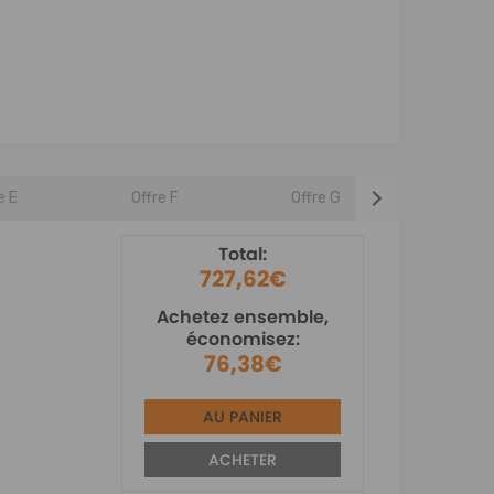
e E
Offre F
Offre G
Offre 
Total:
727,62€
Achetez ensemble,
économisez:
76,38€
AU PANIER
ACHETER