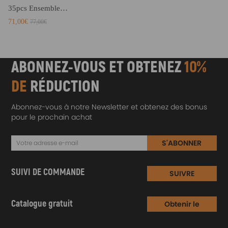
35pcs Ensemble de douilles décrou de moyeu dessieu 6 points 1/2quot; 8-32mm
71,00€
77,00€
ABONNEZ-VOUS ET OBTENEZ
10%
DE
RÉDUCTION
Abonnez-vous à notre Newsletter et obtenez des bonus
pour le prochain achat
S'ABONNER
SUIVI DE COMMANDE
SUIVRE
Catalogue gratuit
Obtenir le
Catalogue