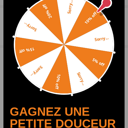
Sorry...
20% off
Garantie: 2 ans de garantie pour tout défaut de fabrication
10% off
0
Questions et réponses
Sorry...
Poser une question
Sorry...
15% off
5 Avis des clients
5
5% off
Sorry...
customer
2024.01.18
5.0
Sorry...
10% off
Dès que je l’ai reçu, j’ai su que la qualité était très bonne. Mon ami me
l’a recommandé. Il est plutôt bien.
SERVIER MARC SERVIER
2023.12.07
5.0
Bien reçu le produit en parfait état en lieu et en heure. Douilles d'excelle
GAGNEZ UNE
nte qualité pour clé à choc, Prix intéressant pour le nombre de douilles pr
oposées.
PETITE DOUCEUR