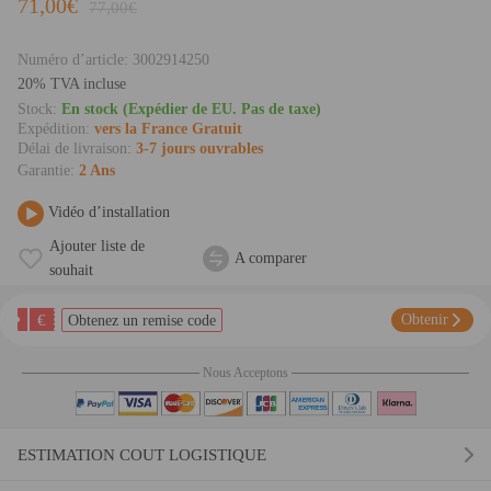
71,00€
77,00€
Numéro d’article:
3002914250
20% TVA incluse
Stock:
En stock (Expédier de EU. Pas de taxe)
Expédition:
vers la France Gratuit
Délai de livraison:
3-7 jours ouvrables
Garantie:
2 Ans
Vidéo d’installation
Ajouter liste de
A comparer
souhait
€
Obtenir
Obtenez un remise code
Nous Acceptons
ESTIMATION COUT LOGISTIQUE