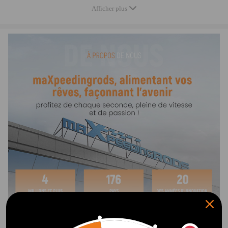
mm · 30 mm · 32 mm
Afficher plus
Remaque
nouveau et de haute qualité.
L'outil Deep Impact Socket pour un usage professionnel ou
bricolage.
Ensemble de qualité professionnelle fabriqué en acier au chrome
vanadium.
Fabriqué en acier au chrome vanadium de qualité supérieure avec
une finition d'oxyde noir protecteur.
Travaillez plus rapidement et évitez les étapes de démontage
inutiles avec cette trousse d'outils.
Remarque
-Pour tout besoin, n'hésitez pas à nous contacter.
Afficher plus
-Couleur de la boîte: La couleur de la boîte est aléatoire