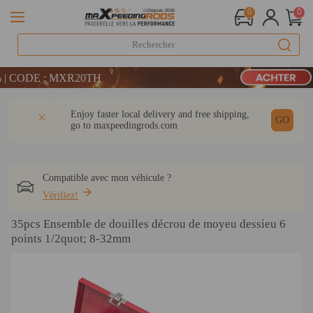
0
0
LIVRAISON GRATUITE À DOMICILE - FR
CODE : MXR20TH
E : WELCOME
Détail
Q & A
Avis
Enjoy faster local delivery and free shipping,
LIVRAISON GRATUITE À DOMICILE - FR
GO
go to
maxpeedingrods.com
CODE : MXR20TH
Compatible avec mon véhicule ?
Vérifiez!
35pcs Ensemble de douilles décrou de moyeu dessieu 6
points 1/2quot; 8-32mm