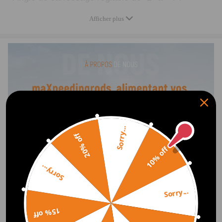
- Poids: 2450g
Afficher plus
- Dimensions de l'emballage: 41.2*16.7*11.5cm
Caractéristiques
♦ 100% neuf dans sa boîte
♦ Construit en acier pour une performance à la fois
légère et durable.
♦ Bagues en caoutchouc dur pour une sensation et
une expérience de conduite plus directes.
Sorry...
20% off
♦ Les bras de carrossage supérieurs sont réglables
10% off
pour affiner la tenue de route de votre voiture à
l'arrière. Lors de l'abaissement d'une voiture, ils
Sorry...
éliminent
Sorry...
♦ L'usure prématurée des pneus causée par le fait
que les roues arrière roulent uniquement sur la
15% off
bande de roulement intérieure.