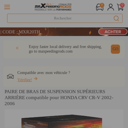
0
0
LIVRAISON GRATUITE À DOMICILE - FR
 CODE : MXR20TH
E : WELCOME
Détail
Q & A
Avis
Enjoy faster local delivery and free shipping,
LIVRAISON GRATUITE À DOMICILE - FR
GO
go to
maxpeedingrods.com
 CODE : MXR20TH
Compatible avec mon véhicule ?
Vérifiez!
PAIRE DE BRAS DE SUSPENSION SUPÉRIEURS
ARRIÈRE compatible pour HONDA CRV CR-V 2002-
2006