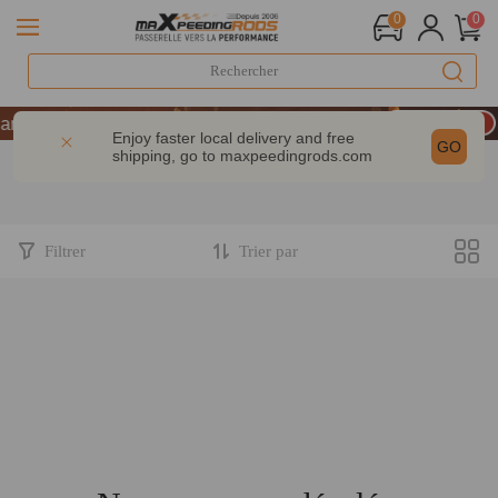
0
0
LIVRAISON GRATUITE À DOMICILE - FR
iversaire : -9% | CODE : MXR20TH
Enjoy faster local delivery and free
GO
shipping, go to
maxpeedingrods.com
 dès 200 € – CODE : WELCOME
LIVRAISON GRATUITE À DOMICILE - FR
iversaire : -9% | CODE : MXR20TH
Filtrer
Trier par