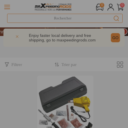
0
0
LIVRAISON GRATUITE À DOMICILE - FR
iversaire : -9% | CODE : MXR20TH
Enjoy faster local delivery and free
GO
shipping, go to
maxpeedingrods.com
 dès 200 € – CODE : WELCOME
LIVRAISON GRATUITE À DOMICILE - FR
iversaire : -9% | CODE : MXR20TH
Filtrer
Trier par