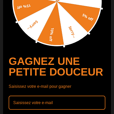
15% off
SUIVI DE COMMANDE
SUIVRE
5% off
Sorry...
Catalogue gratuit
Obtenir le
Sorry...
10% off
Catalogue
GAGNEZ UNE
PETITE DOUCEUR
Saisissez votre e-mail pour gagner