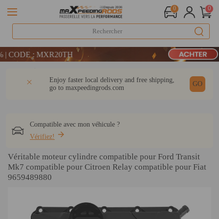
0
0
LIVRAISON GRATUITE À DOMICILE - FR
| CODE : MXR20TH
ODE : WELCOME
Détail
Q & A
Avis
Enjoy faster local delivery and free shipping,
LIVRAISON GRATUITE À DOMICILE - FR
GO
go to
maxpeedingrods.com
| CODE : MXR20TH
Compatible avec mon véhicule ?
Vérifiez!
Véritable moteur cylindre compatible pour Ford Transit
Mk7 compatible pour Citroen Relay compatible pour Fiat
9659489880