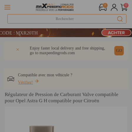
0
0
olitaine (en stock)
ODE : MXR20TH
 : WELCOME
Détail
Q & A
Avis
Enjoy faster local delivery and free shipping,
olitaine (en stock)
GO
go to
maxpeedingrods.com
ODE : MXR20TH
Compatible avec mon véhicule ?
Vérifiez!
Régulateur de Pression de Carburant Valve compatible
pour Opel Astra G H compatible pour Citroën