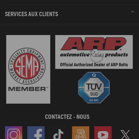
Compatible pour Peugeot Boxer Camionnette --
SERVICES AUX CLIENTS
Advantage
- Etat:tout flambant neuf
- Garantie: 2 ans de garantie pour tous les problémes de qualité
- L’utilisation confortable,Supérieure qualité et Bon marché, Prix
imbattable
- L’expédition rapide pendant 24 heures.
- Remplacement pour la pièce d'origine
- Plus de 60% d'économies par rapport aux ateliers de réparation
autorisés
- Matériaux de haute qualité pour une fiabilité accrue; une haute
durabilité et longue durée de vie
CONTACTEZ - NOUS
Remarque
I
mportant
e
-Le mode de l’emploi N’est Pas inclus. L'installation