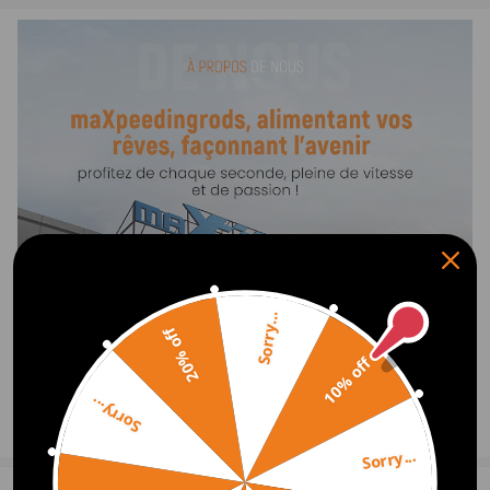
294000-066#, 294000-0662, 294000-0690
294000-0750, 294000-0763, 294000-0770
294000-0782, 294000-0840, 294000-095#
294000-1010, 294000-1011, 294000-1012
294000-1013, 294000-1014, 294000-1015
294000-1016, 294000-1017, 294000-1018
294000-1019, 1460A001, 16700-EC00A
16700-EC09A, 16700-VM00A, 16700-VB70A
55581885, 55586501, 8-97311373-7
8-97376269-1, 97376269, 98092467
98103028
Sorry...
20% off
10% off
Quantité
1x Pompe à Carburant
Sorry...
Accessoires comme indiqué sur les images
Afficher plus
Sorry...