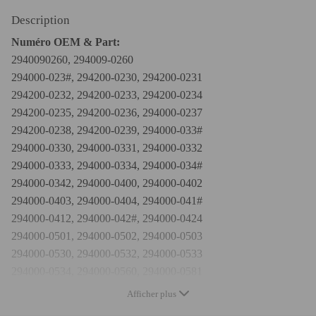
Description
Numéro OEM & Part:
2940090260, 294009-0260
294000-023#, 294200-0230, 294200-0231
294200-0232, 294200-0233, 294200-0234
294200-0235, 294200-0236, 294000-0237
294200-0238, 294200-0239, 294000-033#
294000-0330, 294000-0331, 294000-0332
294000-0333, 294000-0334, 294000-034#
294000-0342, 294000-0400, 294000-0402
294000-0403, 294000-0404, 294000-041#
294000-0412, 294000-042#, 294000-0424
294000-0501, 294000-0502, 294000-0503
294000-0530, 294000-0532, 294000-0533
294000-0534, 294000-0560, 294000-0581
294000-062#, 294000-0620, 294000-0621
Afficher plus
294000-064#, 294000-0640, 294000-0654