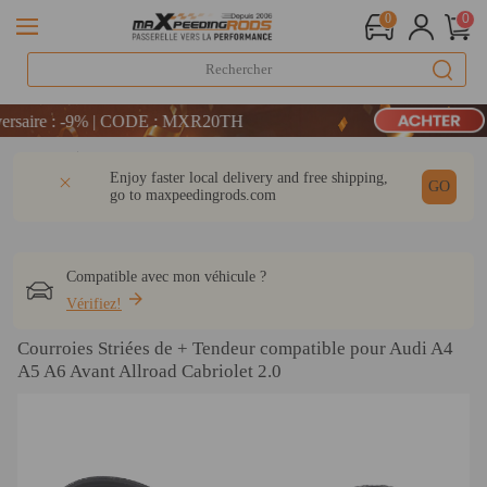
0
0
LIVRAISON GRATUITE À DOMICILE - FR
ire : -9% | CODE : MXR20TH
200 € – CODE : WELCOME
Détail
Q & A
Avis
Enjoy faster local delivery and free shipping,
LIVRAISON GRATUITE À DOMICILE - FR
GO
go to
maxpeedingrods.com
ire : -9% | CODE : MXR20TH
Compatible avec mon véhicule ?
Vérifiez!
Courroies Striées de + Tendeur compatible pour Audi A4
A5 A6 Avant Allroad Cabriolet 2.0