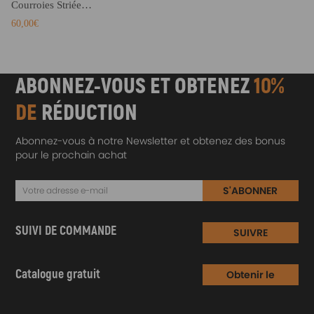
Courroies Striées de + Tendeur compatible pour Audi A4 A5 A6 Avant Allroad Cabriolet 2.0
60,00€
ABONNEZ-VOUS ET OBTENEZ
10%
DE
RÉDUCTION
Abonnez-vous à notre Newsletter et obtenez des bonus
pour le prochain achat
S'ABONNER
SUIVI DE COMMANDE
SUIVRE
Catalogue gratuit
Obtenir le
Catalogue