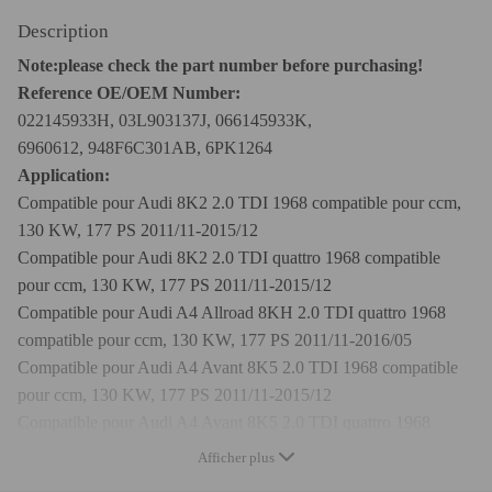
Description
Note:please check the part number before purchasing!
Reference OE/OEM Number:
022145933H, 03L903137J, 066145933K,
6960612, 948F6C301AB, 6PK1264
Application:
Compatible pour Audi 8K2 2.0 TDI 1968 compatible pour ccm,
130 KW, 177 PS 2011/11-2015/12
Compatible pour Audi 8K2 2.0 TDI quattro 1968 compatible
pour ccm, 130 KW, 177 PS 2011/11-2015/12
Compatible pour Audi A4 Allroad 8KH 2.0 TDI quattro 1968
compatible pour ccm, 130 KW, 177 PS 2011/11-2016/05
Compatible pour Audi A4 Avant 8K5 2.0 TDI 1968 compatible
pour ccm, 130 KW, 177 PS 2011/11-2015/12
Compatible pour Audi A4 Avant 8K5 2.0 TDI quattro 1968
compatible pour ccm, 130 KW, 177 PS 2011/11-2015/12
Afficher plus
Compatible pour Audi A5 8T3 2.0 TDI 1968 compatible pour